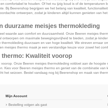
 comfortabel te houden. Of het nu ijzig koud is of de temperaturen be
. Bij Beerenshop begrijpen we het belang van kwaliteit, functionaliteit
oordachte ontwerpen, zodat je kinderen altijd kunnen genieten van he
n duurzame meisjes thermokleding
veel waarde aan comfort en duurzaamheid. Onze Beeren meisjes therm
al ontworpen om maximale bewegingsvrijheid te bieden, zodat je kindere
e thermokleding duurzaam en van hoge kwaliteit. We streven ernaar om 
n meisjes thermo maak je een verstandige keuze voor zowel het comfo
 thermo: Kwaliteit voorop
eit voorop. Onze Beeren meisjes thermokleding voldoet aan de hoogste
n. Kies voor Beeren meisjes thermo en geniet van de combinatie van kwa
cht het seizoen. Bestel vandaag nog bij Beerenshop en maak van ther
Mijn Account
Bestelling volgen als gast