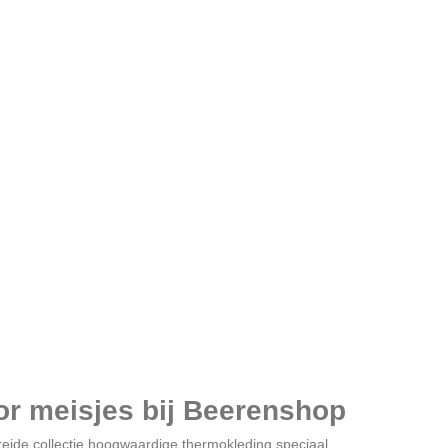
or meisjes bij Beerenshop
eide collectie hoogwaardige thermokleding speciaal