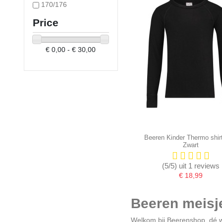
170/176
Price
€ 0,00 - € 30,00
Beeren Kinder Thermo shir
Zwart
(5/5) uit 1 reviews
€ 18,99
Beeren meisj
Welkom bij Beerenshop, dé w