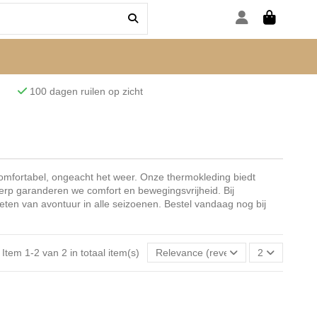
den
100 dagen ruilen op zicht
mfortabel, ongeacht het weer. Onze thermokleding biedt
p garanderen we comfort en bewegingsvrijheid. Bij
ieten van avontuur in alle seizoenen. Bestel vandaag nog bij
Item 1-2 van 2 in totaal item(s)
Relevance (reverse)
2