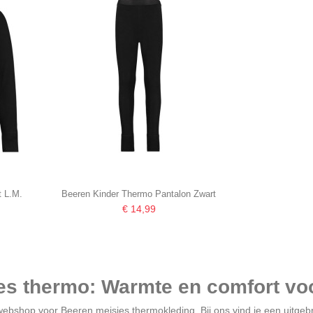
t L.M.
Beeren Kinder Thermo Pantalon Zwart
€ 14,99
es thermo: Warmte en comfort vo
ebshop voor Beeren meisjes thermokleding. Bij ons vind je een uitgebr