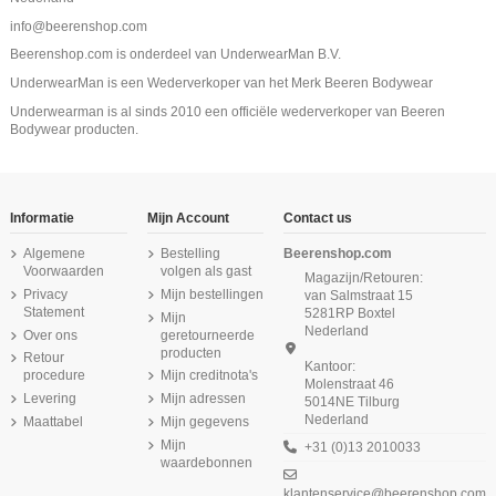
info@beerenshop.com
Beerenshop.com is onderdeel van UnderwearMan B.V.
UnderwearMan is een Wederverkoper van het Merk Beeren Bodywear
Underwearman is al sinds 2010 een officiële wederverkoper van Beeren
Bodywear producten.
Informatie
Mijn Account
Contact us
Algemene
Bestelling
Beerenshop.com
Voorwaarden
volgen als gast
Magazijn/Retouren:
Privacy
Mijn bestellingen
van Salmstraat 15
Statement
5281RP Boxtel
Mijn
Nederland
Over ons
geretourneerde
producten
Retour
Kantoor:
procedure
Mijn creditnota's
Molenstraat 46
Levering
Mijn adressen
5014NE Tilburg
Nederland
Maattabel
Mijn gegevens
Mijn
+31 (0)13 2010033
waardebonnen
klantenservice@beerenshop.com