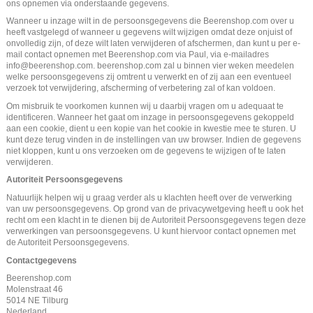
ons opnemen via onderstaande gegevens.
Wanneer u inzage wilt in de persoonsgegevens die Beerenshop.com over u
heeft vastgelegd of wanneer u gegevens wilt wijzigen omdat deze onjuist of
onvolledig zijn, of deze wilt laten verwijderen of afschermen, dan kunt u per e-
mail contact opnemen met Beerenshop.com via Paul, via e-mailadres
info@beerenshop.com. beerenshop.com zal u binnen vier weken meedelen
welke persoonsgegevens zij omtrent u verwerkt en of zij aan een eventueel
verzoek tot verwijdering, afscherming of verbetering zal of kan voldoen.
Om misbruik te voorkomen kunnen wij u daarbij vragen om u adequaat te
identificeren. Wanneer het gaat om inzage in persoonsgegevens gekoppeld
aan een cookie, dient u een kopie van het cookie in kwestie mee te sturen. U
kunt deze terug vinden in de instellingen van uw browser. Indien de gegevens
niet kloppen, kunt u ons verzoeken om de gegevens te wijzigen of te laten
verwijderen.
Autoriteit Persoonsgegevens
Natuurlijk helpen wij u graag verder als u klachten heeft over de verwerking
van uw persoonsgegevens. Op grond van de privacywetgeving heeft u ook het
recht om een klacht in te dienen bij de Autoriteit Persoonsgegevens tegen deze
verwerkingen van persoonsgegevens. U kunt hiervoor contact opnemen met
de Autoriteit Persoonsgegevens.
Contactgegevens
Beerenshop.com
Molenstraat 46
5014 NE Tilburg
Nederland