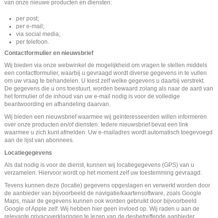
van onze nieuwe producten en diensten:
per post;
per e-mail;
via social media;
per telefoon.
Contactformulier en nieuwsbrief
Wij bieden via onze webwinkel de mogelijkheid om vragen te stellen middels
een contactformulier, waarbij u gevraagd wordt diverse gegevens in te vullen
om uw vraag te behandelen. U kiest zelf welke gegevens u daarbij verstrekt.
De gegevens die u ons toestuurt, worden bewaard zolang als naar de aard van
het formulier of de inhoud van uw e-mail nodig is voor de volledige
beantwoording en afhandeling daarvan.
Wij bieden een nieuwsbrief waarmee wij geïnteresseerden willen informeren
over onze producten en/of diensten. Iedere nieuwsbrief bevat een link
waarmee u zich kunt afmelden. Uw e-mailadres wordt automatisch toegevoegd
aan de lijst van abonnees.
Locatiegegevens
Als dat nodig is voor de dienst, kunnen wij locatiegegevens (GPS) van u
verzamelen. Hiervoor wordt op het moment zelf uw toestemming gevraagd.
Tevens kunnen deze (locatie) gegevens opgeslagen en verwerkt worden door
de aanbieder van bijvoorbeeld de navigatie/kaartensoftware, zoals Google
Maps, maar de gegevens kunnen ook worden gebruikt door bijvoorbeeld
Google of Apple zelf. Wij hebben hier geen invloed op. Wij raden u aan de
relevante privacyverklaringen te lezen van de desbetreffende aanbieder.