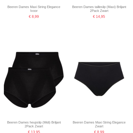
Beeren Dames Maxi String Elegance
Beeren Dames tailleslip (Maxi) Briljant
Ivoor
2Pack Zwart
€ 8,99
€ 14,95
Beeren Dames heupslip (Midi) Briljant
Beeren Dames Maxi String Elegance
2Pack Zwart
Zwart
€ 13,95
€ 8,99