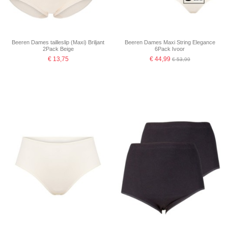
Beeren Dames tailleslip (Maxi) Briljant
Beeren Dames Maxi String Elegance
2Pack Beige
6Pack Ivoor
€ 13,75
€ 44,99
€ 53,99