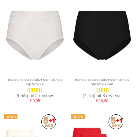
Beeren Green Comfort M181 dames
Beeren Green Comfort M181 dames
slip Maxi wit
slip Maxi zwart
(4,5/5) uit 2 reviews
(4,7/5) uit 3 reviews
€ 9,95
€ 10,90
-16,67%
-16,67%