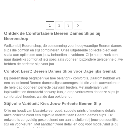
1
2
3
Ontdek de Comfortabele Beeren Dames Slips bij
Beerenshop
Welkom bij Beerenshop, dé bestemming voor hoogwaardige Beeren dames
slips die comfort en stijl combineren. Onze uitgebreide collectie biedt een
scala aan opties om aan jouw behoeften te voldoen. Of je nu op zoek bent
naar dagelijks comfort of iets speciaals voor een bijzondere gelegenheid, we
hebben de perfecte slip voor jou.
Comfort Eerst: Beeren Dames Slips voor Dagelijks Gemak
Bij Beerenshop begrijpen we hoe belangrijk comfort is. Daarom hebben we
een assortiment Beeren dames slips samengesteld die zacht aanvoelen en
de hele dag door een perfecte pasvorm bieden. Met materialen van
topkwaliteit en doordacht ontwerp kun je erop vertrouwen dat onze slips je
comfortabel houden, wat de dag ook brengt.
Stijlvolle Variëteit: Kies Jouw Perfecte Beeren Slip
Of je nu houdt van klassieke eenvoud, subtiele prints of moderne details,
onze collectie biedt een stijlvolle variëteit aan Beeren dames slips. Elk
ontwerp is zorgvuldig geselecteerd om aan te sluiten bij jouw persoonlijke
stijl en voorkeuren. Met aandacht voor detail en oog voor mode, vind je bij