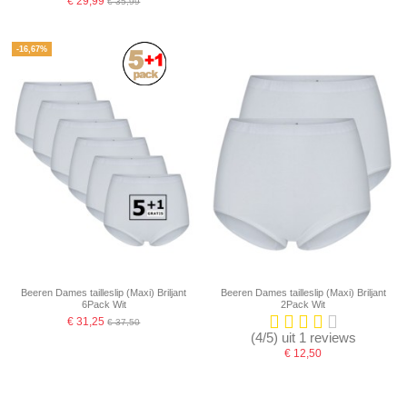
€ 29,99
€ 35,99
-16,67%
Beeren Dames tailleslip (Maxi) Briljant
Beeren Dames tailleslip (Maxi) Briljant
6Pack Wit
2Pack Wit
€ 31,25
€ 37,50
(4/5) uit 1 reviews
€ 12,50