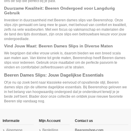
ons de slip die perfect bij je past.
Duurzame Kwaliteit: Beeren Ondergoed voor Langdurig
Gebruik
Investeer in duurzaamheid met Beeren dames slips van Beerenshop. Onze
slips zijn gemaakt om lang mee te gaan, met behoud van comfort en kwaliteit,
zelfs na vele wasbeurten. Met een focus op vakmanschap en materialen die
de tand des tijds doorstaan, zijn onze slips een betrouwbare keuze voor jouw
ondergoedlade.
Vind Jouw Maat: Beeren Dames Slips in Diverse Maten
We begrijpen dat elke vrouw uniek is, daarom bieden we een breed scala
aan maten aan. Van kleine tot grote maten, Beerenshop heeft Beeren dames
slips voor iedereen. Gebruik onze maattabel om de perfecte pasvorm te
vinden en comfortabel zelfvertrouwen uit te stralen.
Beeren Dames Slips: Jouw Dagelijkse Essentials
Of je nu op zoek bent naar klassieke eenvoud of opvallende stijl, Beeren
dames slips zijn de ultieme dagelijkse essentials. Bij Beerenshop geloven we
in het belang van hoogwaardig ondergoed dat je ondersteunt terwijl je je
beste zelf bent. Blader door onze collectie en ontdek jouw nieuwe favoriete
Beeren slip vandaag nog.
Informatie
Mijn Account
Contact us
Algemene
Bestelling
Beerenshop.com