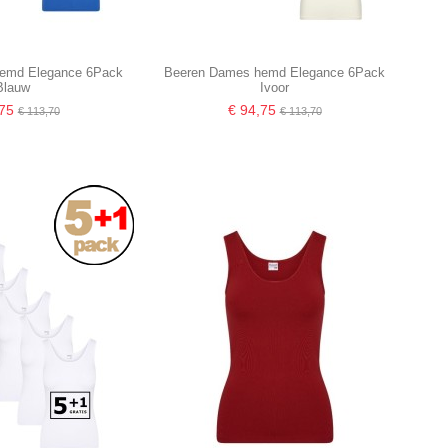
emd Elegance 6Pack
Beeren Dames hemd Elegance 6Pack
Blauw
Ivoor
,75
€ 94,75
€ 113,70
€ 113,70