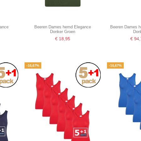
gance
Beeren Dames hemd Elegance
Beeren Dames h
Donker Groen
Don
€ 18,95
€ 94
-16,67%
-16,67%