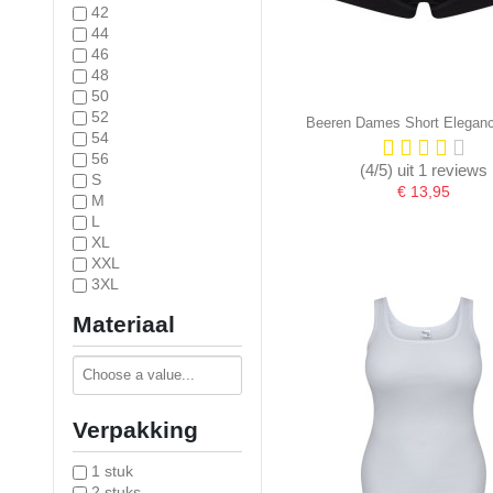
42
44
46
48
50
52
Beeren Dames Short Eleganc
54
56
(4/5) uit 1 reviews
S
€ 13,95
M
L
XL
XXL
3XL
Materiaal
Verpakking
1 stuk
2 stuks