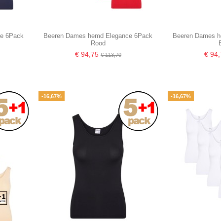
e 6Pack
Beeren Dames hemd Elegance 6Pack
Beeren Dames h
Rood
€ 94,75
€ 94
€ 113,70
-16,67%
-16,67%