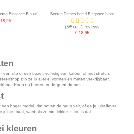
emd Elegance Blauw
Beeren Dames hemd Elegance Ivoor
 18,95
(5/5) uit 1 reviews
€ 18,95
aten
een slip of een boxer, volledig van katoen of met stretch,
eerenshop
zijn ze in allerlei vormen en maten verkrijgbaar,
schikbaar. Koop nu beeren ondergoed dames.
t
r een hoger model, dat boven de heup valt, of ga je juist liever
juiste maat, want als ze niet lekker zitten is dat
i kleuren