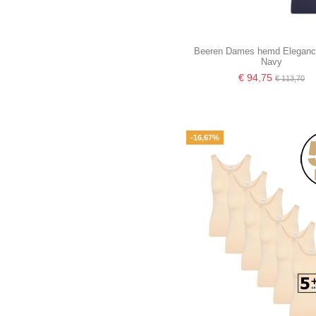
Beeren Dames hemd Eleganc
Navy
€ 94,75
€ 113,70
-16,67%