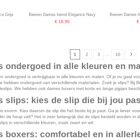
e Grijs
Beeren Dames hemd Elegance Navy
Beeren Dames h
€ 18,95
€
1
2
3
…
10
 ondergoed in alle kleuren en m
ndergoed is verkrijgbaar in alle kleuren en maten. Of je nu gaat voor 
e hebben ondergoed van verschillende materialen. Zoek je slips? Bij
B
ailleslips. We hebben ook dames boxers met korte en lange pijpjes be
slips: kies de slip die bij jou pas
is enorm. Kies daarom de slip die het beste bij je past. Ga je liever voo
r de heup valt? Het is zeer belangrijk dat de slips besteld worden in de 
slips in verschillende kleuren, zoals zwart en wit.
boxers: comfortabel en in allerle