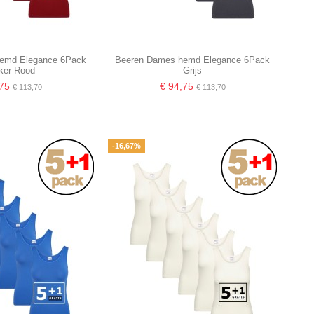
emd Elegance 6Pack
Beeren Dames hemd Elegance 6Pack
ker Rood
Grijs
,75
€ 94,75
€ 113,70
€ 113,70
-16,67%