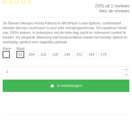
(5/5) uit 1 reviews
lees de reviews
De Beeren Meisjes Hemd Patricia in Wit 6Pack is een tijdloos, comfortabel
hemdje dat een must-have is voor elke meisjesgarderobe. Dit naadloze hemd
van 100% katoen, is ontworpen om de hele dag zacht en ademend comfort te
bieden. De elegante afwerking met borduurstiksel maakt het hemdje stijlvol en
veelzijdig, perfect voor dagelijks gebruik.
Kleur
Maat
Wit
92
104
116
128
140
152
164
176
In winkelwagen