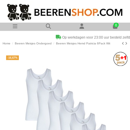
0
Op werkdagen voor 23:00 uur besteld zelfde dag verzonden
Home
Beeren Meisjes Ondergoed
Beeren Meisjes Hemd Patricia 6Pack Wit
-16,67%