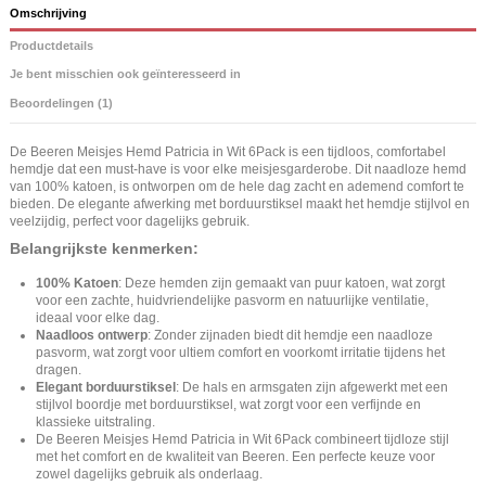
Omschrijving
Productdetails
Je bent misschien ook geïnteresseerd in
Beoordelingen (1)
De Beeren Meisjes Hemd Patricia in Wit 6Pack is een tijdloos, comfortabel
hemdje dat een must-have is voor elke meisjesgarderobe. Dit naadloze hemd
van 100% katoen, is ontworpen om de hele dag zacht en ademend comfort te
bieden. De elegante afwerking met borduurstiksel maakt het hemdje stijlvol en
veelzijdig, perfect voor dagelijks gebruik.
Belangrijkste kenmerken:
100% Katoen
: Deze hemden zijn gemaakt van puur katoen, wat zorgt
voor een zachte, huidvriendelijke pasvorm en natuurlijke ventilatie,
ideaal voor elke dag.
Naadloos ontwerp
: Zonder zijnaden biedt dit hemdje een naadloze
pasvorm, wat zorgt voor ultiem comfort en voorkomt irritatie tijdens het
dragen.
Elegant borduurstiksel
: De hals en armsgaten zijn afgewerkt met een
stijlvol boordje met borduurstiksel, wat zorgt voor een verfijnde en
klassieke uitstraling.
De Beeren Meisjes Hemd Patricia in Wit 6Pack combineert tijdloze stijl
met het comfort en de kwaliteit van Beeren. Een perfecte keuze voor
zowel dagelijks gebruik als onderlaag.