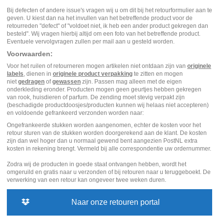
Bij defecten of andere issue's vragen wij u om dit bij het retourformulier aan te
geven. U kiest dan na het invullen van het betreffende product voor de
retourreden "defect" of "voldoet niet, ik heb een ander product gekregen dan
besteld". Wij vragen hierbij altijd om een foto van het betreffende product.
Eventuele vervolgvragen zullen per mail aan u gesteld worden.
Voorwaarden:
Voor het ruilen of retourneren mogen artikelen niet ontdaan zijn van
originele
labels
, dienen in
originele product verpakking
te zitten en mogen
niet
gedragen
of
gewassen
zijn. Passen mag alleen met de eigen
onderkleding eronder. Producten mogen geen geurtjes hebben gekregen
van rook, huisdieren of parfum. De zending moet stevig verpakt zijn
(beschadigde productdoosjes/producten kunnen wij helaas niet accepteren)
en voldoende gefrankeerd verzonden worden naar:
Ongefrankeerde stukken worden aangenomen, echter de kosten voor het
retour sturen van de stukken worden doorgerekend aan de klant. De kosten
zijn dan wel hoger dan u normaal gewend bent aangezien PostNL extra
kosten in rekening brengt. Vermeld bij alle correspondentie uw ordernummer.
Zodra wij de producten in goede staat ontvangen hebben, wordt het
omgeruild en gratis naar u verzonden of bij retouren naar u teruggeboekt. De
verwerking van een retour kan ongeveer twee weken duren.
Naar onze retouren portal