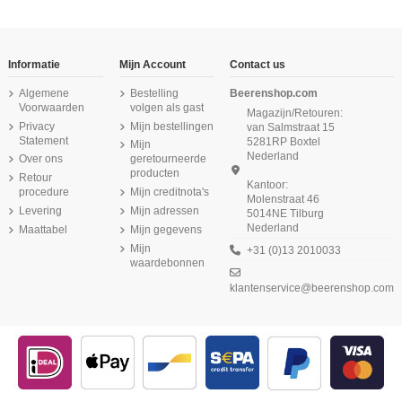
Informatie
Mijn Account
Contact us
Algemene
Bestelling
Beerenshop.com
Voorwaarden
volgen als gast
Magazijn/Retouren:
Privacy
Mijn bestellingen
van Salmstraat 15
Statement
5281RP Boxtel
Mijn
Nederland
Over ons
geretourneerde
producten
Retour
Kantoor:
procedure
Mijn creditnota's
Molenstraat 46
Levering
Mijn adressen
5014NE Tilburg
Nederland
Maattabel
Mijn gegevens
Mijn
+31 (0)13 2010033
waardebonnen
klantenservice@beerenshop.com