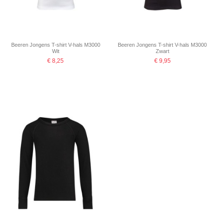
Beeren Jongens T-shirt V-hals M3000
Beeren Jongens T-shirt V-hals M3000
Wit
Zwart
€ 8,25
€ 9,95