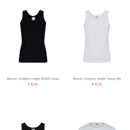
Beeren Jongens singlet M3000 Zwart
Beeren Jongens singlet Young Wit
€ 6,95
€ 8,25