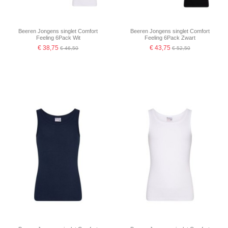
Beeren Jongens singlet Comfort
Beeren Jongens singlet Comfort
Feeling 6Pack Wit
Feeling 6Pack Zwart
€ 38,75
€ 43,75
€ 46,50
€ 52,50