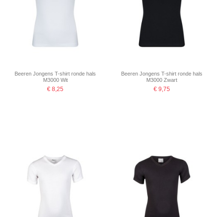
Beeren Jongens T-shirt ronde hals
Beeren Jongens T-shirt ronde hals
M3000 Wit
M3000 Zwart
€ 8,25
€ 9,75