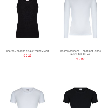
Beeren Jongens singlet Young Zwart
Beeren Jongens T-shirt met Lange
mouw M3000 Wit
€ 9,25
€ 9,99