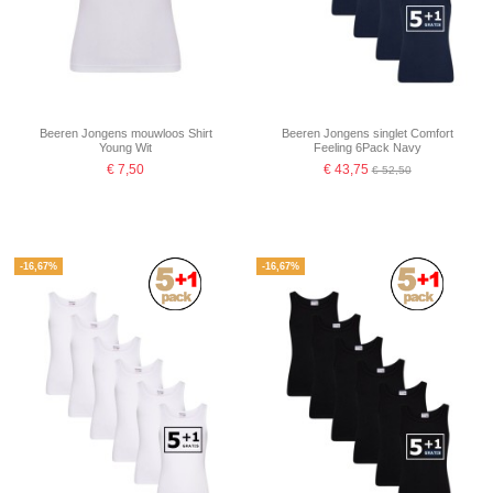
Beeren Jongens mouwloos Shirt
Beeren Jongens singlet Comfort
Young Wit
Feeling 6Pack Navy
€ 7,50
€ 43,75
€ 52,50
-16,67%
-16,67%