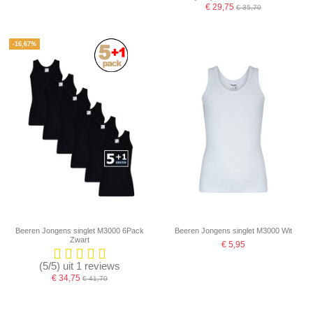
€ 29,75
€ 35,70
-16,67%
Beeren Jongens singlet M3000 6Pack
Beeren Jongens singlet M3000 Wit
Zwart
€ 5,95
(5/5) uit 1 reviews
€ 34,75
€ 41,70