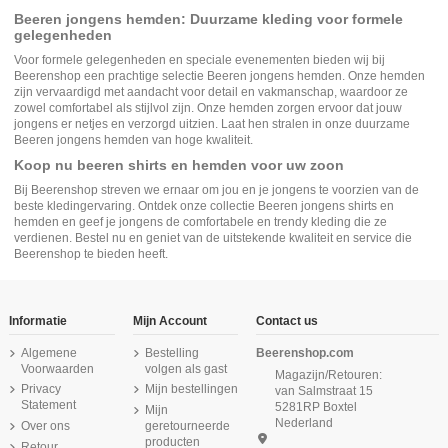
Beeren jongens hemden: Duurzame kleding voor formele
gelegenheden
Voor formele gelegenheden en speciale evenementen bieden wij bij
Beerenshop een prachtige selectie
Beeren jongens hemden
. Onze hemden
zijn vervaardigd met aandacht voor detail en vakmanschap, waardoor ze
zowel comfortabel als stijlvol zijn. Onze hemden zorgen ervoor dat jouw
jongens er netjes en verzorgd uitzien. Laat hen stralen in onze duurzame
Beeren jongens hemden van hoge kwaliteit.
Koop nu beeren shirts en hemden voor uw zoon
Bij Beerenshop streven we ernaar om jou en je jongens te voorzien van de
beste kledingervaring. Ontdek onze collectie Beeren jongens shirts en
hemden en geef je jongens de comfortabele en trendy kleding die ze
verdienen. Bestel nu en geniet van de uitstekende kwaliteit en service die
Beerenshop te bieden heeft.
Informatie
Mijn Account
Contact us
Algemene
Bestelling
Beerenshop.com
Voorwaarden
volgen als gast
Magazijn/Retouren:
Privacy
Mijn bestellingen
van Salmstraat 15
Statement
5281RP Boxtel
Mijn
Nederland
Over ons
geretourneerde
producten
Retour