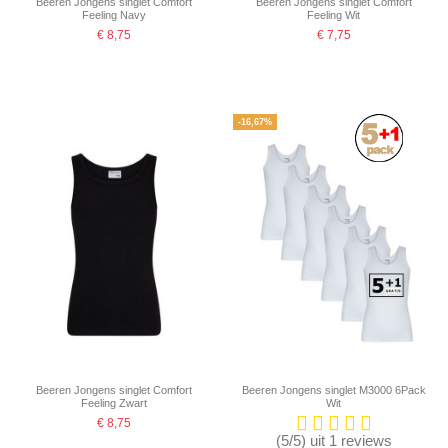
Beeren Jongens singlet Comfort
Beeren Jongens singlet Comfort
Feeling Navy
Feeling Wit
€ 8,75
€ 7,75
-16,67%
Beeren Jongens singlet Comfort
Beeren Jongens singlet M3000 6Pack
Feeling Zwart
Wit
€ 8,75
(5/5) uit 1 reviews