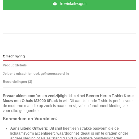
In winkelwagen
Omschrijving
Productdetails
Je bent misschien ook geïnteresseerd in
Beoordelingen (3)
Ervaar ultiem comfort en veelzijdigheid
met het
Beeren Heren T-shirt Korte
Mouw met O-hals M3000 6Pack
in wit. Dit aansluitende T-shirt is perfect voor
de moderne man die op zoek is naar een stijlvol en functioneel kledingstuk
voor elke gelegenheid.
Kenmerken en Voordelen:
Aansluitend Ontwerp:
Dit shirt heeft een strakke pasvorm die de
lichaamsvorm accentueert, waardoor het ideaal is om te dragen onder
andere kleding of als zelfstandig shirt in warmere omstandigheden.