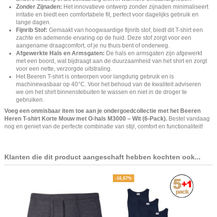
Zonder Zijnaden:
Het innovatieve ontwerp zonder zijnaden minimaliseert
irritatie en biedt een comfortabele fit, perfect voor dagelijks gebruik en
lange dagen.
Fijnrib Stof:
Gemaakt van hoogwaardige fijnrib stof, biedt dit T-shirt een
zachte en ademende ervaring op de huid. Deze stof zorgt voor een
aangename draagcomfort, of je nu thuis bent of onderweg.
Afgewerkte Hals en Armsgaten:
De hals en armsgaten zijn afgewerkt
met een boord, wat bijdraagt aan de duurzaamheid van het shirt en zorgt
voor een nette, verzorgde uitstraling.
Het Beeren T-shirt is ontworpen voor langdurig gebruik en is
machinewasbaar op 40°C. Voor het behoud van de kwaliteit adviseren
we om het shirt binnenstebuiten te wassen en niet in de droger te
gebruiken.
Voeg een onmisbaar item toe aan je ondergoedcollectie met het Beeren
Heren T-shirt Korte Mouw met O-hals M3000 – Wit (6-Pack).
Bestel vandaag
nog en geniet van de perfecte combinatie van stijl, comfort en functionaliteit!
Klanten die dit product aangeschaft hebben kochten ook...
-16,67%