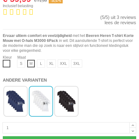
€ 71,99
-16,67%
Inclusief belasting
(5/5) uit 3 reviews
lees de reviews
Ervaar ultiem comfort en veelzijdigheid
met het
Beeren Heren T-shirt Korte
Mouw met O-hals M3000 6Pack
in wit. Dit aansluitende T-shirt is perfect voor
de moderne man die op zoek is naar een stijlvol en functioneel kledingstuk
voor elke gelegenheid.
Kleur
Maat
Wit
S
M
L
XL
XXL
3XL
ANDERE VARIANTEN