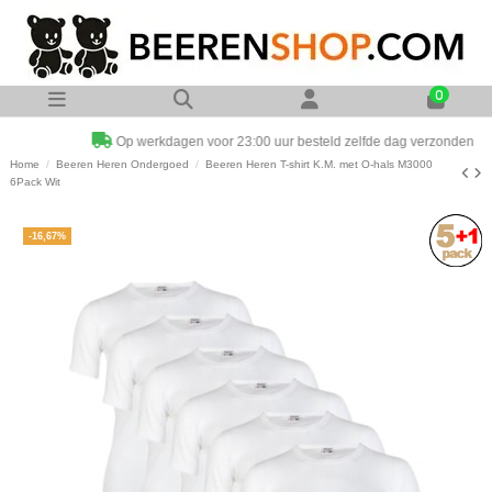
0
Op werkdagen voor 23:00 uur besteld zelfde dag verzonden
Home
Beeren Heren Ondergoed
Beeren Heren T-shirt K.M. met O-hals M3000
6Pack Wit
-16,67%