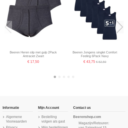
Beeren Heren slip met gulp 2Pack
Beeren Jongens singlet Comfort
Antraciet Zwart
Feeling 6Pack Navy
€ 17,50
€ 43,75
€ 52,50
-16,67%
-16,67%
-16,67%
-16,67%
Informatie
Mijn Account
Contact us
Algemene
Bestelling
Beerenshop.com
Voorwaarden
volgen als gast
Magazijn/Retouren:
Privacy
Mijn bestellingen
van Salmstraat 15