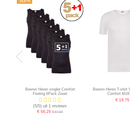
-16,67%
Beeren Heren singlet Comfort
Beeren Heren T-shirt
Feeling 6Pack Zwart
Comfort M18
€ 19,75
(5/5) uit 1 reviews
€ 56,25
€ 67,50