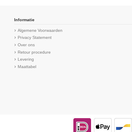
Informatie
Algemene Voorwaarden
Privacy Statement
Over ons
Retour procedure
Levering
Maattabel
Niet op voorraad
Beeren Dames tailleslip Startex
Beeren Heren T-shirt
2Pack Wit
Comfort M18
€ 12,99
€ 18,95