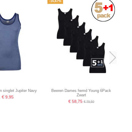
-16,67%
 singlet Jupiter Navy
Beeren Dames hemd Young 6Pack
Zwart
€ 9,95
€ 58,75
€ 70,50