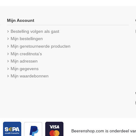
Mijn Account
Bestelling volgen als gast
Mijn bestellingen
Mijn geretourneerde producten
Mijn creditnota's
Mijn adressen
Mijn gegevens
Mijn waardebonnen
 O-Neck Green
Beeren Heren singlet M3000 Donker
Beeren Gree
1 Wit
Grijs
s
€ 10,50
(5/5)
Beerenshop.com is onderdeel v