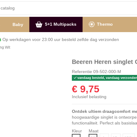
5+1 Multipacks
Thermo
s
Baby
Op werkdagen voor 23:00 uur besteld zelfde dag verzon
ng Wit
Beeren Heren singlet 
Referentie
09-502-000-M
vandaag besteld, vandaag verzonde
€ 9,75
Inclusief belasting
Ontdek ultiem draagcomfort me
hoogwaardige singlet is ontworpe
functionaliteit. Perfect als basisla
Kleur
Maat