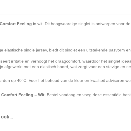
 Comfort Feeling
in wit. Dit hoogwaardige singlet is ontworpen voor d
astische single jersey, biedt dit singlet een uitstekende pasvorm en fle
eert irritatie en verhoogt het draagcomfort, waardoor het singlet ideaa
n afgewerkt met een elastisch boord, wat zorgt voor een stevige en ne
den op 40°C. Voor het behoud van de kleur en kwaliteit adviseren we 
 Comfort Feeling – Wit.
Bestel vandaag en voeg deze essentiële basi
ook...