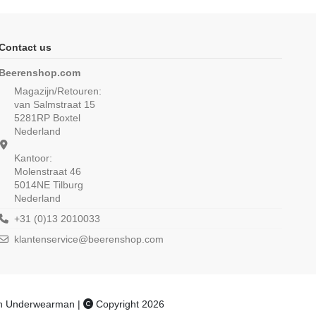
Contact us
Beerenshop.com
Magazijn/Retouren:
van Salmstraat 15
5281RP Boxtel
Nederland
Kantoor:
Molenstraat 46
5014NE Tilburg
Nederland
n Comfort M181 dames
Beeren Heren singlet M3000 Grijs
hort zwart
+31 (0)13 2010033
(5/5) uit 1 reviews
klantenservice@beerenshop.com
 uit 4 reviews
€ 9,50
€ 11,50
an Underwearman |
Copyright 2026