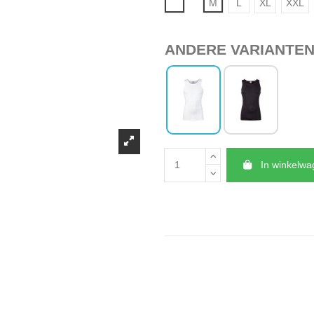
Wit
M
L
XL
XXL
ANDERE VARIANTE
In winkelw