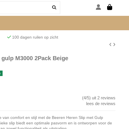
den
100 dagen ruilen op zicht
t gulp M3000 2Pack Beige
n
(4/5) uit 2 reviews
lees de reviews
e van comfort en stijl met de Beeren Heren Slip met Gulp
eke slip biedt een optimale pasvorm en is ontworpen voor de
zowel functionaliteit als uitstraling.