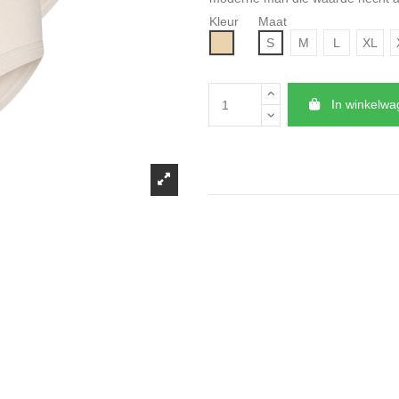
Kleur
Maat
Beige
S
M
L
XL
In winkelw