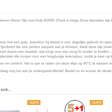
e Beeren Heren Slip met Gulp M3000 2Pack in beige Deze klassieke sli
werp met een gulp, waardoor hij ideaal is voor dagelijks gebruik en spe
ribstof die zich perfect aanpast aan je lichaam, biedt deze slip zowe
met daarin een elastiek, wat zorgt voor een snug fit zonder te knellen
materialen die zorgen voor een langdurige levensduur, zodat je keer op 
en en comfort. Het is aan te raden om deze slips op 40°C te wassen en
ag nog toe aan je ondergoedcollectie! Bestel nu en ervaar de ideale m
ook...
-16,67%
-16,67%