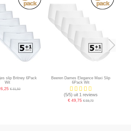
es slip Britney 6Pack
Beeren Dames Elegance Maxi Slip
Wit
6Pack Wit
26,25
€ 31,50
(5/5) uit 1 reviews
€ 49,75
€ 59,70