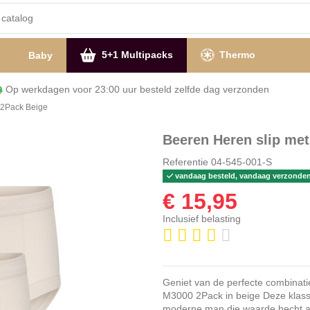
5+1 Multipacks
Thermo
s
Baby
Op werkdagen voor 23:00 uur besteld zelfde dag verzon
 2Pack Beige
Beeren Heren slip me
Referentie
04-545-001-S
vandaag besteld, vandaag verzonde
€ 15,95
Inclusief belasting
Geniet van de perfecte combinati
M3000 2Pack in beige Deze klassi
moderne man die waarde hecht aan 