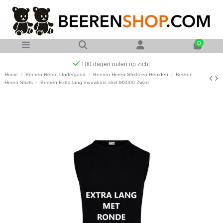
0
Op werkdagen voor 23:00 uur besteld zelfde dag verzonde
Home
Beeren Heren Ondergoed
Beeren Heren Shirts en Hemden
Beeren
Heren Shirts
Beeren Extra lang mouwloos shirt M3000 Zwart