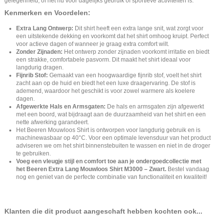
gelegenheid, of het nu voor dagelijks gebruik of sportieve activiteiten is.
Kenmerken en Voordelen:
Extra Lang Ontwerp:
Dit shirt heeft een extra lange snit, wat zorgt voor
een uitstekende dekking en voorkomt dat het shirt omhoog kruipt. Perfect
voor actieve dagen of wanneer je graag extra comfort wilt.
Zonder Zijnaden:
Het ontwerp zonder zijnaden voorkomt irritatie en biedt
een strakke, comfortabele pasvorm. Dit maakt het shirt ideaal voor
langdurig dragen.
Fijnrib Stof:
Gemaakt van een hoogwaardige fijnrib stof, voelt het shirt
zacht aan op de huid en biedt het een luxe draagervaring. De stof is
ademend, waardoor het geschikt is voor zowel warmere als koelere
dagen.
Afgewerkte Hals en Armsgaten:
De hals en armsgaten zijn afgewerkt
met een boord, wat bijdraagt aan de duurzaamheid van het shirt en een
nette afwerking garandeert.
Het Beeren Mouwloos Shirt is ontworpen voor langdurig gebruik en is
machinewasbaar op 40°C. Voor een optimale levensduur van het product
adviseren we om het shirt binnenstebuiten te wassen en niet in de droger
te gebruiken.
Voeg een vleugje stijl en comfort toe aan je ondergoedcollectie met
het Beeren Extra Lang Mouwloos Shirt M3000 – Zwart.
Bestel vandaag
nog en geniet van de perfecte combinatie van functionaliteit en kwaliteit!
Klanten die dit product aangeschaft hebben kochten ook...