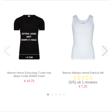
Beeren Heren Extra lang T-shirt met
Beeren Meisjes Hemd Patricia Wit
diepe V-hals M3000 Zwart
€ 14,75
(5/5) uit 1 reviews
€ 7,25
-16,67%
-16,67%
-16,67%