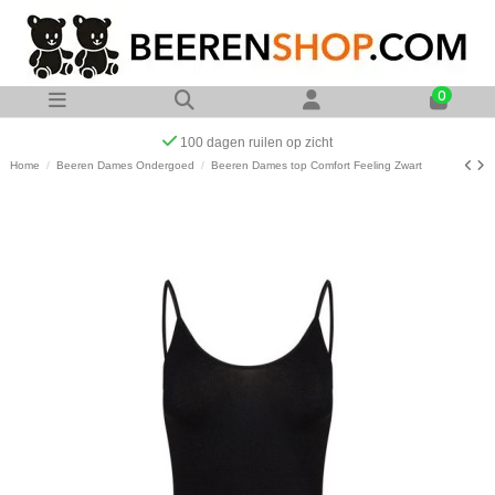
0
Op werkdagen voor 23:00 uur besteld zelfde dag verzonde
Home
Beeren Dames Ondergoed
Beeren Dames top Comfort Feeling Zwart