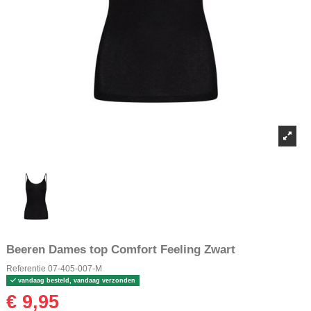
Beeren Dames top Comfort Feeling Zwart
Referentie
07-405-007-M
vandaag besteld, vandaag verzonden
€ 9,95