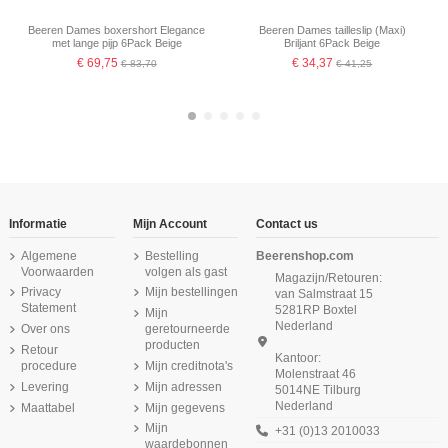
Beeren Dames boxershort Elegance
Beeren Dames tailleslip (Maxi)
met lange pijp 6Pack Beige
Briljant 6Pack Beige
€ 69,75
€ 34,37
€ 83,70
€ 41,25
-16,67%
-16,67%
-16,67%
-16,67%
-16,67%
Informatie
Mijn Account
Contact us
Algemene
Bestelling
Beerenshop.com
Voorwaarden
volgen als gast
Magazijn/Retouren:
Privacy
Mijn bestellingen
van Salmstraat 15
Statement
5281RP Boxtel
Mijn
Nederland
Over ons
geretourneerde
producten
Retour
Kantoor:
procedure
Mijn creditnota's
Molenstraat 46
Product is beschikbaar met verschillende opties
Levering
Mijn adressen
5014NE Tilburg
Nederland
Maattabel
Mijn gegevens
Beeren Heren singlet M3000 6Pack
Beeren Dames top Comfort Feeling
Beeren Heren slip met gulp Jupiter
Beeren Meisjes slip Young 2Pack
Beeren Dames boxershort Softly met
Beeren Dames Panty Softly 2Pack
Beeren Heren slip met gulp M3000
Beeren Dames hemd Comfort
6Pack Navy
6Pack Wit
Zwart
Zwart
lange pijp 6Pack Zwart
Feeling Zwart
6Pack Grijs
Zwart
Mijn
+31 (0)13 2010033
waardebonnen
€ 44,75
€ 42,37
€ 12,75
€ 11,95
€ 53,70
€ 50,85