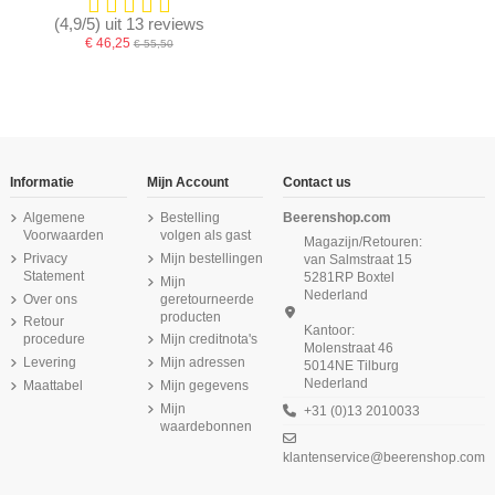
(4,9/5) uit 13 reviews
€ 46,25
€ 55,50
Informatie
Mijn Account
Contact us
Algemene
Bestelling
Beerenshop.com
Voorwaarden
volgen als gast
Magazijn/Retouren:
Privacy
Mijn bestellingen
van Salmstraat 15
Statement
5281RP Boxtel
Mijn
Nederland
Over ons
geretourneerde
producten
Retour
Kantoor:
procedure
Mijn creditnota's
Molenstraat 46
Levering
Mijn adressen
5014NE Tilburg
Nederland
Maattabel
Mijn gegevens
Mijn
+31 (0)13 2010033
waardebonnen
klantenservice@beerenshop.com