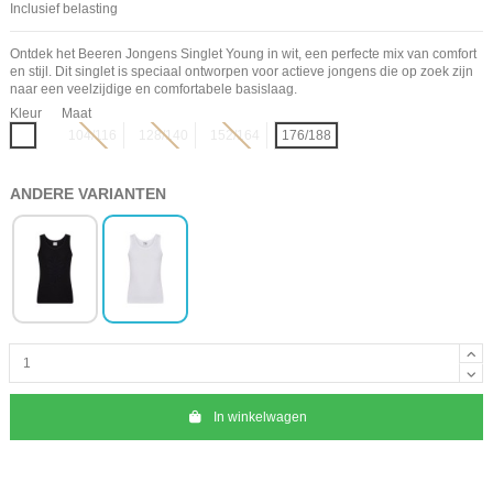
Inclusief belasting
Ontdek het Beeren Jongens Singlet Young in wit, een perfecte mix van comfort
en stijl. Dit singlet is speciaal ontworpen voor actieve jongens die op zoek zijn
naar een veelzijdige en comfortabele basislaag.
Kleur
Maat
Wit
104/116
128/140
152/164
176/188
ANDERE VARIANTEN
In winkelwagen