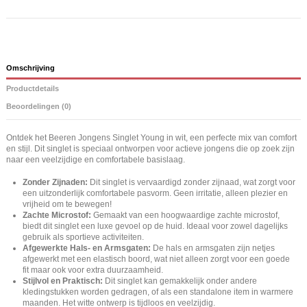
Omschrijving
Productdetails
Beoordelingen (0)
Ontdek het Beeren Jongens Singlet Young in wit, een perfecte mix van comfort
en stijl. Dit singlet is speciaal ontworpen voor actieve jongens die op zoek zijn
naar een veelzijdige en comfortabele basislaag.
Zonder Zijnaden:
Dit singlet is vervaardigd zonder zijnaad, wat zorgt voor
een uitzonderlijk comfortabele pasvorm. Geen irritatie, alleen plezier en
vrijheid om te bewegen!
Zachte Microstof:
Gemaakt van een hoogwaardige zachte microstof,
biedt dit singlet een luxe gevoel op de huid. Ideaal voor zowel dagelijks
gebruik als sportieve activiteiten.
Afgewerkte Hals- en Armsgaten:
De hals en armsgaten zijn netjes
afgewerkt met een elastisch boord, wat niet alleen zorgt voor een goede
fit maar ook voor extra duurzaamheid.
Stijlvol en Praktisch:
Dit singlet kan gemakkelijk onder andere
kledingstukken worden gedragen, of als een standalone item in warmere
maanden. Het witte ontwerp is tijdloos en veelzijdig.