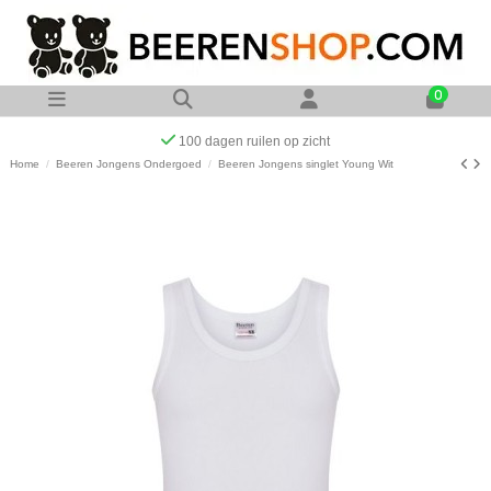
0
Op werkdagen voor 23:00 uur besteld zelf
Home
Beeren Jongens Ondergoed
Beeren Jongens singlet Young Wit