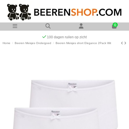
0
100 dagen ruilen op zicht
Home
Beeren Meisjes Ondergoed
Beeren Meisjes short Elegance 2Pack Wit