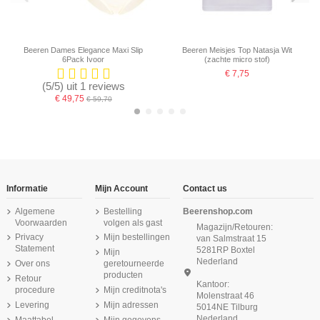
Beeren Dames Elegance Maxi Slip
Beeren Meisjes Top Natasja Wit
6Pack Ivoor
(zachte micro stof)
€ 7,75
(5/5) uit 1 reviews
€ 49,75
€ 59,70
-16,67%
-16,67%
-16,67%
-16,67%
-16,67%
Informatie
Mijn Account
Contact us
Algemene
Bestelling
Beerenshop.com
Voorwaarden
volgen als gast
Magazijn/Retouren:
Privacy
Mijn bestellingen
van Salmstraat 15
Statement
5281RP Boxtel
Mijn
Nederland
Over ons
geretourneerde
producten
Retour
Kantoor:
procedure
Mijn creditnota's
Molenstraat 46
Levering
Mijn adressen
5014NE Tilburg
Nederland
Maattabel
Mijn gegevens