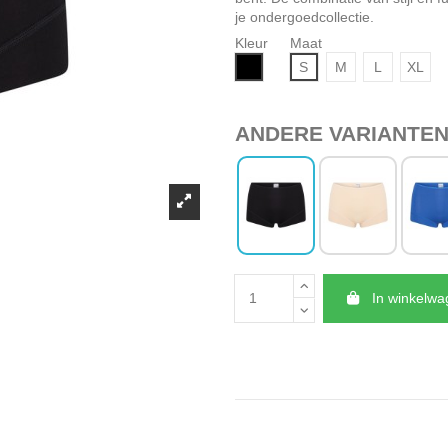
je ondergoedcollectie.
Kleur
Maat
Zwart
S
M
L
XL
ANDERE VARIANTE
In winkelw