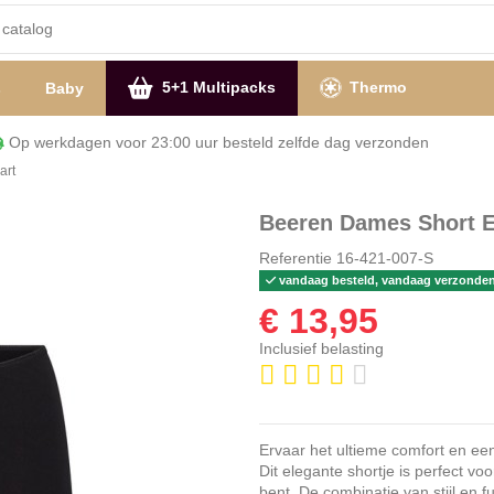
5+1 Multipacks
Thermo
s
Baby
Op werkdagen voor 23:00 uur besteld zelfde dag verzon
art
Beeren Dames Short E
Referentie
16-421-007-S
vandaag besteld, vandaag verzonde
€ 13,95
Inclusief belasting
Ervaar het ultieme comfort en ee
Dit elegante shortje is perfect voo
bent. De combinatie van stijl en f