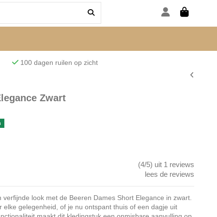
den
100 dagen ruilen op zicht
legance Zwart
n
(4/5) uit 1 reviews
lees de reviews
n verfijnde look met de Beeren Dames Short Elegance in zwart.
r elke gelegenheid, of je nu ontspant thuis of een dagje uit
unctionaliteit maakt dit kledingstuk een onmisbare aanvulling op