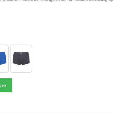
N
agen