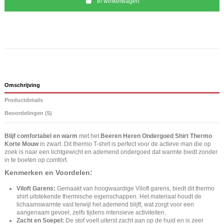
In winkelwagen
Omschrijving
Productdetails
Beoordelingen (5)
Blijf comfortabel en warm
met het
Beeren Heren Ondergoed Shirt Thermo
Korte Mouw
in zwart. Dit thermo T-shirt is perfect voor de actieve man die op
zoek is naar een lichtgewicht en ademend ondergoed dat warmte biedt zonder
in te boeten op comfort.
Kenmerken en Voordelen:
Viloft Garens:
Gemaakt van hoogwaardige Viloft garens, biedt dit thermo
shirt uitstekende thermische eigenschappen. Het materiaal houdt de
lichaamswarmte vast terwijl het ademend blijft, wat zorgt voor een
aangenaam gevoel, zelfs tijdens intensieve activiteiten.
Zacht en Soepel:
De stof voelt uiterst zacht aan op de huid en is zeer