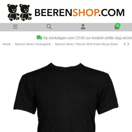
0
Op werkdagen voor 23:00 uur besteld zelfde dag verzonden
Home
Beeren Heren Ondergoed
Beeren Heren Thermo Shirt Korte Mouw Zwart