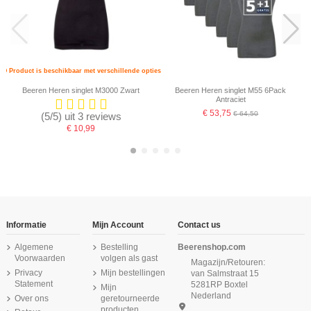
Product is beschikbaar met verschillende opties
Beeren Heren singlet M3000 Zwart
Beeren Heren singlet M55 6Pack
Antraciet
€ 53,75
€ 64,50
(5/5) uit 3 reviews
€ 10,99
-16,67%
-16,67%
-16,67%
-16,67%
-16,67%
-16,67%
Informatie
Mijn Account
Contact us
Algemene
Bestelling
Beerenshop.com
Voorwaarden
volgen als gast
Magazijn/Retouren:
Privacy
Mijn bestellingen
van Salmstraat 15
Statement
5281RP Boxtel
Mijn
Nederland
Over ons
geretourneerde
producten