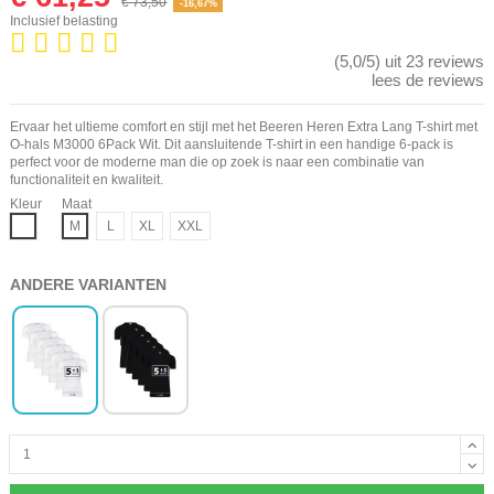
€ 73,50
-16,67%
Inclusief belasting
(5,0/5) uit 23 reviews
lees de reviews
Ervaar het ultieme comfort en stijl met het Beeren Heren Extra Lang T-shirt met
O-hals M3000 6Pack Wit. Dit aansluitende T-shirt in een handige 6-pack is
perfect voor de moderne man die op zoek is naar een combinatie van
functionaliteit en kwaliteit.
Kleur
Maat
Wit
M
L
XL
XXL
ANDERE VARIANTEN