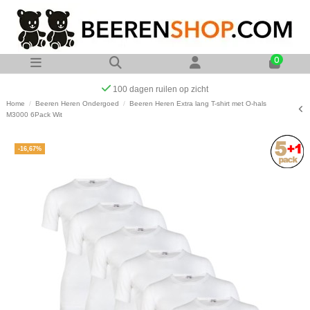
0
Op werkdagen voor 23:00 uur besteld zelfde dag verzonden
Home
Beeren Heren Ondergoed
Beeren Heren Extra lang T-shirt met O-hals
M3000 6Pack Wit
-16,67%