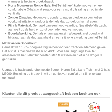
wanneer je het in je broek draagt.
Korte Mouwen en Ronde Hals:
Het T-shirt heeft korte mouwen en een
comfortabele O-hals, wat zorgt voor een casual uitstraling en optimale
ventilatie.
Zonder Zijnaden:
Het ontwerp zonder zijnaden biedt extra comfort en
voorkomt irritatie, waardoor je de hele dag zorgeloos kunt dragen.
Fijnrib Materiaal:
Gemaakt van een hoogwaardige, fijne ribstof die zacht
aanvoelt op de huid en zorgt voor ademend vermogen.
Boordafwerking:
De hals en armsgaten zijn afgewerkt met boord, wat
bijdraagt aan de duurzaamheid en een stijlvolle afwerking van het T-shirt.
Materiaal en Onderhoud:
Gemaakt van 100% hoogwaardig katoen voor een zacht en ademend gevoel.
Het T-shirt is machinewasbaar op 40°C. Voor een langdurige kwaliteit
adviseren we het T-shirt binnenstebuiten te wassen en niet in de droger te
gebruiken.
Upgrade je basisgarderobe met de Beeren Heren Extra Lang T-shirt met O-hals
M3000. Bestel nu de 6-pack in wit en geniet van comfort en stijl, elke dag
opnieuw!
Klanten die dit product aangeschaft hebben kochten ook...
-16,67%