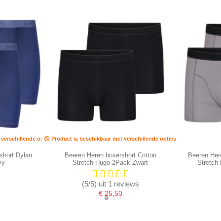
verschillende opties
Product is beschikbaar met verschillende opties
short Dylan
Beeren Heren boxershort Cotton
Beeren Her
vy
Stretch Hugo 2Pack Zwart
Stretch
(5/5) uit 1 reviews
€ 25,50
-16,67%