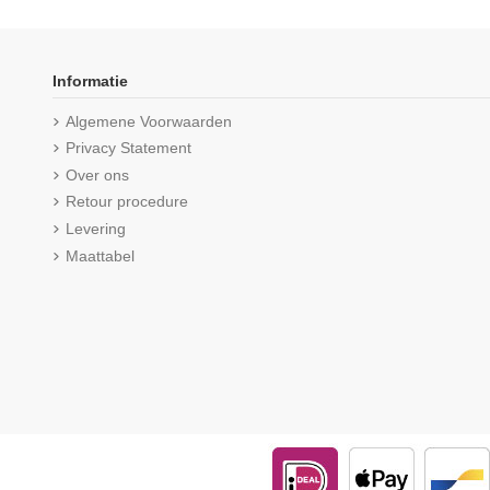
Informatie
Algemene Voorwaarden
Privacy Statement
Over ons
Retour procedure
Levering
Maattabel
Beeren Heren T-shirt met diepe V-
Beeren Heren singlet
hals M3000 Wit
(5/5) uit 1 r
(5/5) uit 1 reviews
€ 9,50
€ 12,25