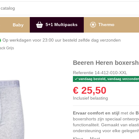
5+1 Multipacks
Thermo
s
Baby
Op werkdagen voor 23:00 uur besteld zelfde dag verzon
ck Grijs
Beeren Heren boxersho
Referentie
14-412-010-XXL
vandaag besteld, vandaag verzonde
€ 25,50
Inclusief belasting
Ervaar comfort en stijl
met de
B
boxershorts zijn speciaal ontwor
functionaliteit. Gemaakt van elas
ondersteuning voor elke gelegenh
Kleur
Maat