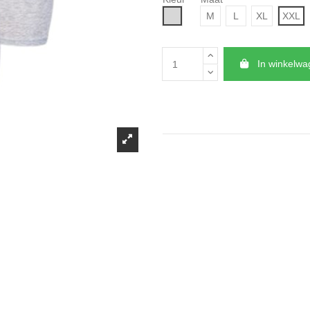
Grijs
M
L
XL
XXL
In winkelw