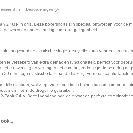
resseerd in
Beoordelingen (0)
lan 2Pack
in grijs. Deze boxershorts zijn speciaal ontworpen voor de m
nde pasvorm en ondersteuning voor elke gelegenheid.
 uit hoogwaardige elastische single jersey, die zorgt voor een zacht 
en je verzekerd van extra gemak en functionaliteit, perfect voor gebr
tte afwerking en verhogen het comfort, zodat je je de hele dag op j
een 30 mm hoge elastische tailleband, die zorgt voor een comfortabele 
n 5% elastaan, wat zorgt voor een ideale balans tussen comfort en s
ssen en niet in de droger te gebruiken.
2-Pack Grijs
. Bestel vandaag nog en ervaar de perfecte combinatie van c
ook...