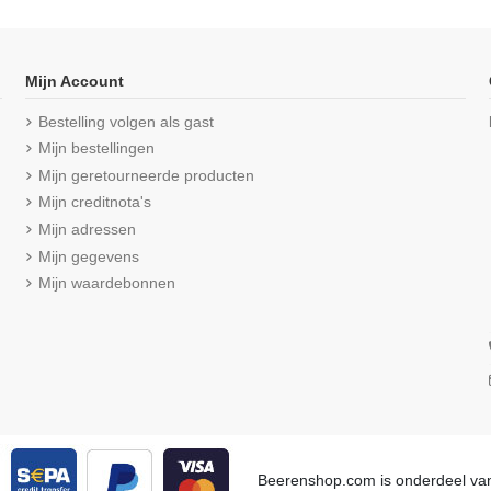
Mijn Account
Bestelling volgen als gast
Mijn bestellingen
Mijn geretourneerde producten
Mijn creditnota's
Mijn adressen
Mijn gegevens
Mijn waardebonnen
 M3000 Grijs
Beeren Heren T-shirt K.M. met O-
Beeren Here
hals M3000 6Pack Wit
hal
eviews
(5/5) uit 3 reviews
(5/5)
€ 59,99
€ 71,99
Beerenshop.com is onderdeel v