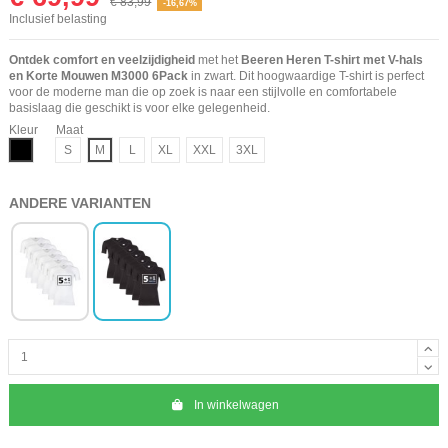
€ 83,99
-16,67%
Inclusief belasting
Ontdek comfort en veelzijdigheid
met het
Beeren Heren T-shirt met V-hals
en Korte Mouwen M3000 6Pack
in zwart. Dit hoogwaardige T-shirt is perfect
voor de moderne man die op zoek is naar een stijlvolle en comfortabele
basislaag die geschikt is voor elke gelegenheid.
Kleur
Maat
Zwart
S
M
L
XL
XXL
3XL
ANDERE VARIANTEN
In winkelwagen