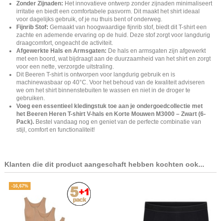
Zonder Zijnaden:
Het innovatieve ontwerp zonder zijnaden minimaliseert
irritatie en biedt een comfortabele pasvorm. Dit maakt het shirt ideaal
voor dagelijks gebruik, of je nu thuis bent of onderweg.
Fijnrib Stof:
Gemaakt van hoogwaardige fijnrib stof, biedt dit T-shirt een
zachte en ademende ervaring op de huid. Deze stof zorgt voor langdurig
draagcomfort, ongeacht de activiteit.
Afgewerkte Hals en Armsgaten:
De hals en armsgaten zijn afgewerkt
met een boord, wat bijdraagt aan de duurzaamheid van het shirt en zorgt
voor een nette, verzorgde uitstraling.
Dit Beeren T-shirt is ontworpen voor langdurig gebruik en is
machinewasbaar op 40°C. Voor het behoud van de kwaliteit adviseren
we om het shirt binnenstebuiten te wassen en niet in de droger te
gebruiken.
Voeg een essentieel kledingstuk toe aan je ondergoedcollectie met
het Beeren Heren T-shirt V-hals en Korte Mouwen M3000 – Zwart (6-
Pack).
Bestel vandaag nog en geniet van de perfecte combinatie van
stijl, comfort en functionaliteit!
Klanten die dit product aangeschaft hebben kochten ook...
-16,67%