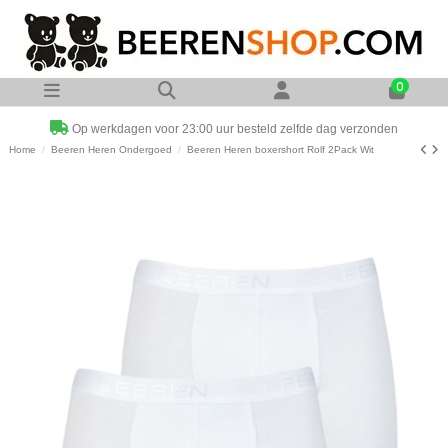
0
Op werkdagen voor 23:00 uur besteld zelfde dag verzonden
Home
Beeren Heren Ondergoed
Beeren Heren boxershort Rolf 2Pack Wit