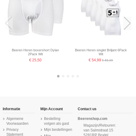
Beeren Heren boxershort Dylan
Beeren Heren singlet Briljant 6Pack
2Pack Wit
Wit
€ 25,50
€ 54,99
€ 65,99
-16,67%
-16,67%
-16,67%
-16,67%
Informatie
Mijn Account
Contact us
Algemene
Bestelling
Beerenshop.com
Voorwaarden
volgen als gast
Magazijn/Retouren:
Privacy
Mijn bestellingen
van Salmstraat 15
Statement
5281RP Boxtel