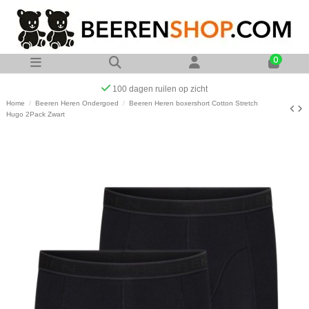
0
Op werkdagen voor 23:00 uur besteld zelfde dag verzonden
Home
Beeren Heren Ondergoed
Beeren Heren boxershort Cotton Stretch
Hugo 2Pack Zwart