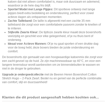
katoen dat niet alleen comfortabel is, maar ook duurzaam en ademend,
waardoor je de hele dag fris blijft.
Sportief Model met Lange Pijpjes:
Dit sportieve ontwerp met lange
pijpjes biedt extra bedekking en ondersteuning, perfect voor zowel
actieve dagen als ontspannen momenten.
Zachte Tailleband:
De taille is afgewerkt met een zachte 35 mm
tailleband die zorgt voor een comfortabele pasvorm zonder te knellen of
te irriteren.
Stijlvolle Zwarte Kleur:
De tijdloze zwarte kleur maakt deze boxershorts
veelzijdig en geschikt voor elke gelegenheid, of je nu thuis bent of
onderweg.
Ideaal voor Actieve Mannen:
Of je nu gaat sporten of een drukke dag
voor de boeg hebt, deze boxers bieden de juiste ondersteuning en
comfort.
De boxershorts zijn gemaakt van een hoogwaardige katoenmix die zorgt voor
een zacht gevoel op de huid. Ze zijn machinewasbaar op 40°C, en voor een
langere levensduur wordt aanbevolen om ze binnenstebuiten te wassen en
niet in de droger te gebruiken.
Upgrade je ondergoedcollectie
met de Beeren Heren Boxershort Cotton
Stretch Hugo – 2-Pack Zwart. Bestel nu en geniet van de perfecte combinatie
van comfort, stijl en duurzaamheid!
Klanten die dit product aangeschaft hebben kochten ook...