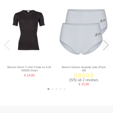
Beeren Heren T-shirt V-hals en K.M.
Beeren Dames heupslip Julia 2Pack
M3000 Zwart
Wit
€ 14,00
(5/5) uit 2 reviews
€ 15,50
-16,67%