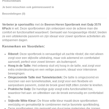
Productdetails
Je bent misschien ook geïnteresseerd in
Beoordelingen (0)
Verbeter je sportoutfits
met de
Beeren Heren Sportbroek met Gulp 3579
6Pack
in wit. Deze sportbroeken zijn ontworpen voor de actieve man die
comfort en functionaliteit waardeert. Gemaakt van hoogwaardige ribstof, bieden
ze een uitstekende pasvorm en zijn ideaal voor zowel sportieve activiteiten als
ontspannen dagen.
Kenmerken en Voordelen:
Ribstof:
Deze sportbroek is vervaardigd uit zachte ribstof, die niet alleen
zorgt voor een stijlvolle uitstraling, maar ook ademend en comfortabel
aanvoelt, perfect voor zowel binnen- als buitensport.
Hoog in de Taille:
Het ontwerp sluit vrij hoog in de taille, wat zorgt voor
extra ondersteuning en een veilige pasvorm, ideaal voor intensieve
bewegingen.
Omgezoomde Taille met Tunnelelastiek:
De taille is omgezoomd en
voorzien van een tunnellelastiek, wat zorgt voor een flexibele en
aanpasbare pasvorm, zodat de broek goed blijft zitten zonder te knellen.
Praktische Gulp:
De handige gulp voegt extra functionaliteit toe,
waardoor het aan- en uittrekken van de broek eenvoudig en comfortabel
is.
Stijlvolle Witte Kleur:
De frisse witte kleur maakt deze sportbroeken
veelzijdig en gemakkelijk te combineren met je favoriete sportkleding.
Deze sportbroeken zijn gemaakt van duurzame materialen die zorgen