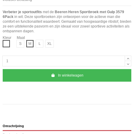
Verbeter je sportoutfits
met de
Beeren Heren Sportbroek met Gulp 3579
6Pack
in wit. Deze sportbroeken zijn ontworpen voor de actieve man die
comfort en functionaliteit waardeert. Gemaakt van hoogwaardige ribstof, bieden
ze een uitstekende pasvorm en zijn ideaal voor zowel sportieve activiteiten als
ontspannen dagen.
Kleur
Maat
Wit
S
M
L
XL
In winkelwagen
Omschrijving