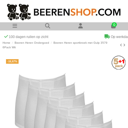
0
Op werkdagen voor 23:00 uur besteld zelfde dag verzonden
Home
Beeren Heren Ondergoed
Beeren Heren sportbroek met Gulp 3579
6Pack Wit
-16,67%