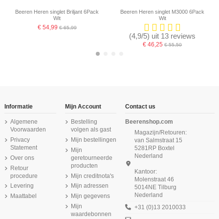
Beeren Heren singlet Briljant 6Pack
Beeren Heren singlet M3000 6Pack
Wit
Wit
€ 54,99
€ 65,99
(4,9/5) uit 13 reviews
€ 46,25
€ 55,50
-16,67%
-16,67%
-16,67%
Informatie
Mijn Account
Contact us
Algemene
Bestelling
Beerenshop.com
Voorwaarden
volgen als gast
Magazijn/Retouren:
Privacy
Mijn bestellingen
van Salmstraat 15
Statement
5281RP Boxtel
Mijn
Nederland
Over ons
geretourneerde
producten
Retour
Kantoor:
procedure
Mijn creditnota's
Molenstraat 46
Niet op voorraad
Levering
Mijn adressen
5014NE Tilburg
Nederland
Maattabel
Mijn gegevens
Beeren Heren singlet Startex 6Pack
Beeren Heren T-shirt K.M. Young
Beeren Dames tailleslip (Maxi)
Beeren Heren Thermo pantalon Wit
Beeren Heren T-shirt K.M. met O-
(zachte micro stof) 6Pack Wit
Briljant 6Pack Wit
Wit
hals M3000 Wit
Mijn
+31 (0)13 2010033
€ 19,99
waardebonnen
€ 31,25
€ 11,99
€ 37,50