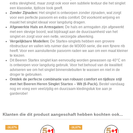
extra stevigheid, maar zorgt ook voor een subtiele textuur die het singlet
een klassieke, tijdloze look geeft.
Zonder Zijnaden:
Het singlet is ontworpen zonder zijnaden, wat zorgt
voor een perfecte pasvorm en extra comfort. Dit voorkomt wrijving en
maakt het singlet ideaal voor langdurig dragen.
Afgewerkte Hals en Armsgaten:
De hals en armsgaten zijn afgewerkt
met een stevige boord, wat bijdraagt aan de duurzaamheid van het
singlet en zorgt voor een nette, verzorgde afwerking.
Vergelijkbare Modellen:
De Startex-singlets hebben een grovere
ribstructuur en vallen iets ruimer dan de M3000-serie, die een fijnere rib
heeft. Voor een aansluitende pasvorm raden we aan om een maat kleiner
te kiezen.
Dit Beeren Startex singlet kan eenvoudig worden gewassen op 40°C en
is ontworpen voor langdurig gebruik. Voor het behoud van de kwaliteit
adviseren we om het singlet binnenstebuiten te wassen en niet in de
droger te gebruiken.
Ontdek de perfecte combinatie van robuust comfort en tijdloze stijl
met het Beeren Heren Singlet Startex – Wit (6-Pack).
Bestel vandaag
nog en voeg een veelzijdig en duurzaam kledingstuk toe aan je
garderobe!
Klanten die dit product aangeschaft hebben kochten ook...
-16,67%
-16,67%