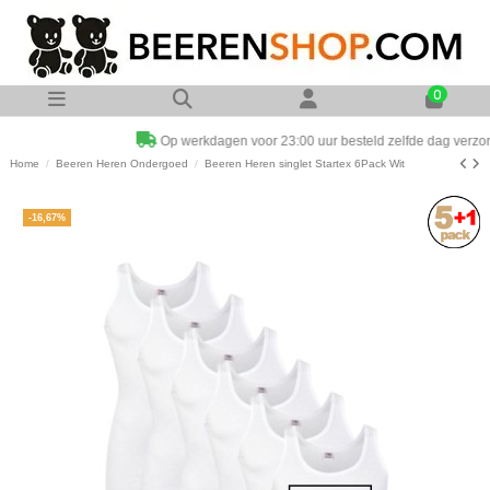
0
Op werkdagen voor 23:00 uur besteld zelfde dag verzonden
Home
Beeren Heren Ondergoed
Beeren Heren singlet Startex 6Pack Wit
-16,67%