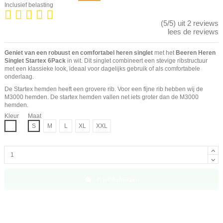
Inclusief belasting
(5/5) uit 2 reviews
lees de reviews
Geniet van een robuust en comfortabel heren singlet
met het
Beeren Heren
Singlet Startex 6Pack
in wit. Dit singlet combineert een stevige ribstructuur
met een klassieke look, ideaal voor dagelijks gebruik of als comfortabele
onderlaag.
De Startex hemden heeft een grovere rib. Voor een fijne rib hebben wij de
M3000
hemden. De startex hemden vallen net iets groter dan de M3000
hemden.
Kleur
Maat
Wit
S
M
L
XL
XXL
In winkelwagen