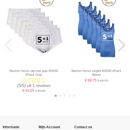
Beeren Heren slip met gulp M3000
Beeren Heren singlet M2000 6Pack
6Pack Grijs
Blauw
€ 69,75
€ 83,70
(5/5) uit 1 reviews
€ 41,25
€ 49,50
-16,67%
-16,67%
-16,67%
-16,67%
-16,67%
Informatie
Mijn Account
Contact us