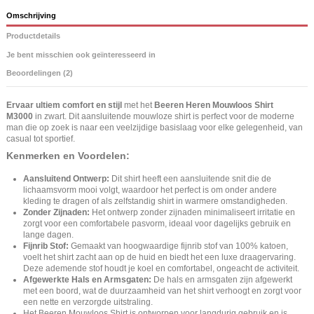
Omschrijving
Productdetails
Je bent misschien ook geïnteresseerd in
Beoordelingen (2)
Ervaar ultiem comfort en stijl
met het
Beeren Heren Mouwloos Shirt
M3000
in zwart. Dit aansluitende mouwloze shirt is perfect voor de moderne
man die op zoek is naar een veelzijdige basislaag voor elke gelegenheid, van
casual tot sportief.
Kenmerken en Voordelen:
Aansluitend Ontwerp:
Dit shirt heeft een aansluitende snit die de
lichaamsvorm mooi volgt, waardoor het perfect is om onder andere
kleding te dragen of als zelfstandig shirt in warmere omstandigheden.
Zonder Zijnaden:
Het ontwerp zonder zijnaden minimaliseert irritatie en
zorgt voor een comfortabele pasvorm, ideaal voor dagelijks gebruik en
lange dagen.
Fijnrib Stof:
Gemaakt van hoogwaardige fijnrib stof van 100% katoen,
voelt het shirt zacht aan op de huid en biedt het een luxe draagervaring.
Deze ademende stof houdt je koel en comfortabel, ongeacht de activiteit.
Afgewerkte Hals en Armsgaten:
De hals en armsgaten zijn afgewerkt
met een boord, wat de duurzaamheid van het shirt verhoogt en zorgt voor
een nette en verzorgde uitstraling.
Het Beeren Mouwloos Shirt is ontworpen voor langdurig gebruik en is