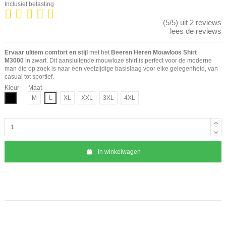
Inclusief belasting
(5/5) uit 2 reviews
lees de reviews
Ervaar ultiem comfort en stijl
met het
Beeren Heren Mouwloos Shirt
M3000
in zwart. Dit aansluitende mouwloze shirt is perfect voor de moderne
man die op zoek is naar een veelzijdige basislaag voor elke gelegenheid, van
casual tot sportief.
Kleur
Maat
Zwart
M
L
XL
XXL
3XL
4XL
In winkelwagen