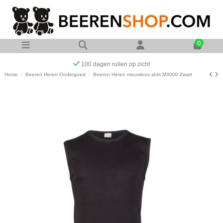
0
Op werkdagen voor 23:00 uur besteld zelfde dag
Home
Beeren Heren Ondergoed
Beeren Heren mouwloos shirt M3000 Zwart