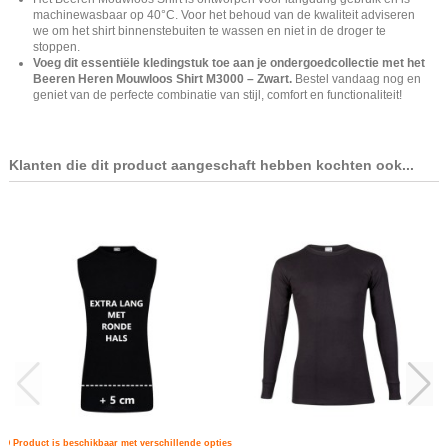
machinewasbaar op 40°C. Voor het behoud van de kwaliteit adviseren
we om het shirt binnenstebuiten te wassen en niet in de droger te
stoppen.
Voeg dit essentiële kledingstuk toe aan je ondergoedcollectie met het
Beeren Heren Mouwloos Shirt M3000 – Zwart.
Bestel vandaag nog en
geniet van de perfecte combinatie van stijl, comfort en functionaliteit!
Klanten die dit product aangeschaft hebben kochten ook...
Product is beschikbaar met verschillende opties