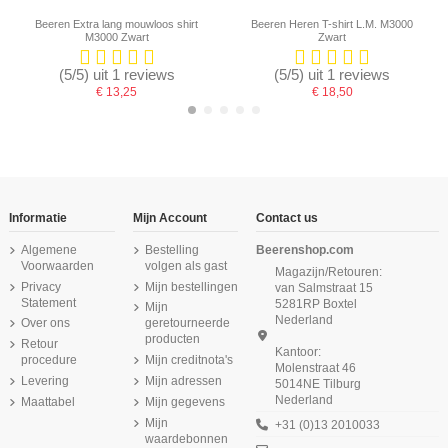
Beeren Extra lang mouwloos shirt
Beeren Heren T-shirt L.M. M3000
M3000 Zwart
Zwart
(5/5) uit 1 reviews
(5/5) uit 1 reviews
€ 13,25
€ 18,50
-16,67%
-16,67%
-16,67%
Informatie
Mijn Account
Contact us
Algemene
Bestelling
Beerenshop.com
Voorwaarden
volgen als gast
Magazijn/Retouren:
Privacy
Mijn bestellingen
van Salmstraat 15
Statement
5281RP Boxtel
Mijn
Nederland
Over ons
geretourneerde
producten
Retour
Kantoor:
procedure
Mijn creditnota's
Molenstraat 46
Levering
Mijn adressen
5014NE Tilburg
Nederland
Maattabel
Mijn gegevens
Beeren Heren mouwloos shirt M3000
Beeren Heren slip met gulp M3000
Beeren Dames hemd Comfort
Beeren Heren mouwloos shirt
Beeren Heren mouwloos shirt M3000
Beeren Heren mouwloos shirt V-hals
Beeren Heren mouwloos shirt Young
Beeren Heren Extra lang T-shirt met
Comfort Feeling Zwart
Feeling Zwart
2Pack Zwart
6Pack Navy
O-hals M3000 6Pack Zwart
(zachte micro stof) Zwart
M3000 Wit
6Pack Wit
Mijn
+31 (0)13 2010033
waardebonnen
€ 64,99
€ 11,99
€ 11,95
€ 77,99