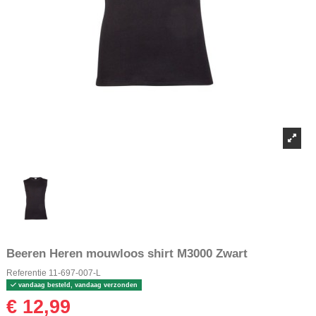
Beeren Heren mouwloos shirt M3000 Zwart
Referentie
11-697-007-L
vandaag besteld, vandaag verzonden
€ 12,99