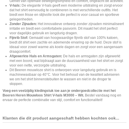
Geniet van optimale bewegingsvrijheid en comfort, ongeacht de activiteit.
V-hals:
De elegante V-hals geeft een moderne uitstraling en zorgt ervoor
dat het shirt eenvoudig te combineren is met verschillende outfits. Het
biedt een frisse en stijlvolle look die perfect is voor casual en sportieve
gelegenheden.
Zonder Zijnaden:
Het innovatieve ontwerp zonder zijnaden minimaliseert
irritatie en biedt een comfortabele pasvorm. Dit maakt het shirt perfect
voor dagelijks gebruik en langdurig dragen.
Fijnrib Stof:
Gemaakt van hoogwaardige fijnrib stof van 100% katoen,
biedt dit shirt een zachte en ademende ervaring op de huid. Deze stof is
ideaal voor zowel warme als koele dagen en zorgt voor een aangenaam
draagcomfort.
Afgewerkte Hals en Armsgaten:
De hals en armsgaten zijn afgewerkt
met een boord, wat bijdraagt aan de duurzaamheid van het shirt en zorgt
voor een nette, verzorgde uitstraling.
Dit Beeren mouwloze shirt is ontworpen voor langdurig gebruik en is
machinewasbaar op 40°C. Voor het behoud van de kwaliteit adviseren
we om het shirt binnenstebuiten te wassen en niet in de droger te
stoppen.
Voeg een veelzijdig kledingstuk toe aan je ondergoedcollectie met het
Beeren Heren Mouwloos Shirt V-hals M3000 – Wit.
Bestel vandaag nog en
ervaar de perfecte combinatie van stijl, comfort en functionaliteit!
Klanten die dit product aangeschaft hebben kochten ook...