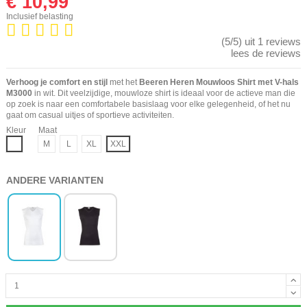
€ 10,99
Inclusief belasting
(5/5) uit 1 reviews
lees de reviews
Verhoog je comfort en stijl
met het
Beeren Heren Mouwloos Shirt met V-hals
M3000
in wit. Dit veelzijdige, mouwloze shirt is ideaal voor de actieve man die
op zoek is naar een comfortabele basislaag voor elke gelegenheid, of het nu
gaat om casual uitjes of sportieve activiteiten.
Kleur
Maat
Wit
M
L
XL
XXL
ANDERE VARIANTEN