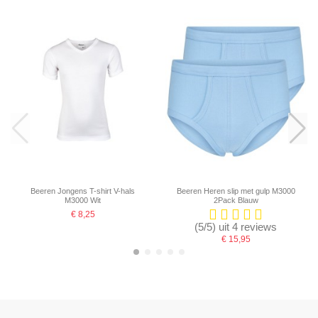
Beeren Jongens T-shirt V-hals
Beeren Heren slip met gulp M3000
M3000 Wit
2Pack Blauw
€ 8,25
(5/5) uit 4 reviews
€ 15,95
-16,67%
-16,67%
-16,67%