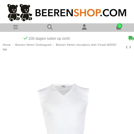
0
Op werkdagen voor 23:00 uur besteld zelfde dag verzonden
Home
Beeren Heren Ondergoed
Beeren Heren mouwloos shirt V-hals M3000
Wit