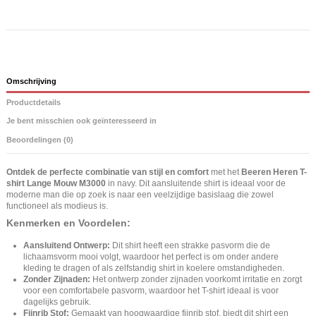
Omschrijving
Productdetails
Je bent misschien ook geïnteresseerd in
Beoordelingen (0)
Ontdek de perfecte combinatie van stijl en comfort
met het
Beeren Heren T-
shirt Lange Mouw M3000
in navy. Dit aansluitende shirt is ideaal voor de
moderne man die op zoek is naar een veelzijdige basislaag die zowel
functioneel als modieus is.
Kenmerken en Voordelen:
Aansluitend Ontwerp:
Dit shirt heeft een strakke pasvorm die de
lichaamsvorm mooi volgt, waardoor het perfect is om onder andere
kleding te dragen of als zelfstandig shirt in koelere omstandigheden.
Zonder Zijnaden:
Het ontwerp zonder zijnaden voorkomt irritatie en zorgt
voor een comfortabele pasvorm, waardoor het T-shirt ideaal is voor
dagelijks gebruik.
Fijnrib Stof:
Gemaakt van hoogwaardige fijnrib stof, biedt dit shirt een