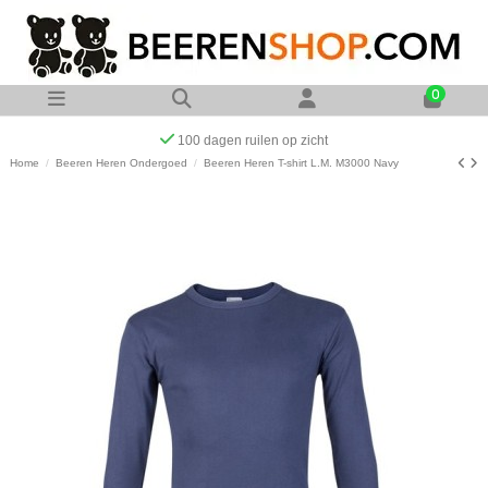
0
Op werkdagen voor 23:00 uur besteld zelfde dag verzonden
Home
Beeren Heren Ondergoed
Beeren Heren T-shirt L.M. M3000 Navy