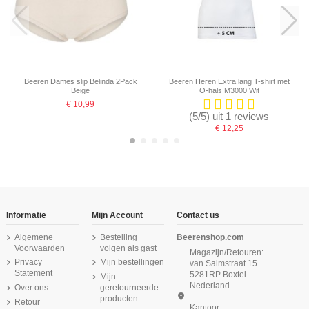
Beeren Dames slip Belinda 2Pack
Beeren Heren Extra lang T-shirt met
Beige
O-hals M3000 Wit
€ 10,99
(5/5) uit 1 reviews
€ 12,25
Informatie
Mijn Account
Contact us
Algemene
Bestelling
Beerenshop.com
Voorwaarden
volgen als gast
Magazijn/Retouren:
Privacy
Mijn bestellingen
van Salmstraat 15
Statement
5281RP Boxtel
Mijn
Nederland
Over ons
geretourneerde
producten
Retour
Kantoor: