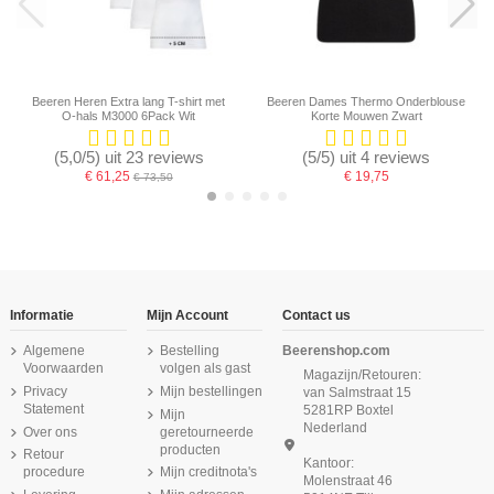
Beeren Heren Extra lang T-shirt met
Beeren Dames Thermo Onderblouse
O-hals M3000 6Pack Wit
Korte Mouwen Zwart
(5,0/5) uit 23 reviews
(5/5) uit 4 reviews
€ 61,25
€ 19,75
€ 73,50
-16,67%
-16,67%
-16,67%
-16,67%
-16,67%
-16,67%
-16,67%
Informatie
Mijn Account
Contact us
Algemene
Bestelling
Beerenshop.com
Voorwaarden
volgen als gast
Magazijn/Retouren:
Privacy
Mijn bestellingen
van Salmstraat 15
Statement
5281RP Boxtel
Mijn
Nederland
Over ons
geretourneerde
producten
Retour
Kantoor:
procedure
Mijn creditnota's
Molenstraat 46