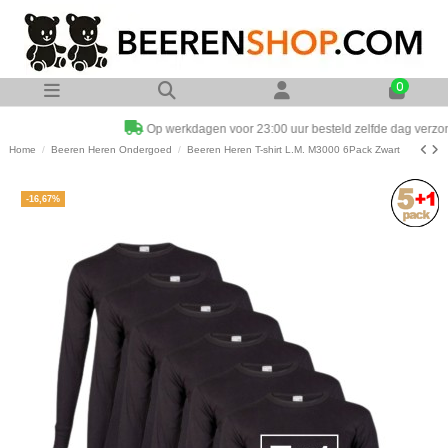
0
Op werkdagen voor 23:00 uur besteld zelfde dag verzonden
Home
Beeren Heren Ondergoed
Beeren Heren T-shirt L.M. M3000 6Pack Zwart
-16,67%