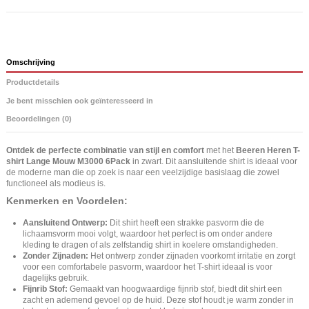
Omschrijving
Productdetails
Je bent misschien ook geïnteresseerd in
Beoordelingen (0)
Ontdek de perfecte combinatie van stijl en comfort
met het
Beeren Heren T-
shirt Lange Mouw M3000 6Pack
in zwart. Dit aansluitende shirt is ideaal voor
de moderne man die op zoek is naar een veelzijdige basislaag die zowel
functioneel als modieus is.
Kenmerken en Voordelen:
Aansluitend Ontwerp:
Dit shirt heeft een strakke pasvorm die de
lichaamsvorm mooi volgt, waardoor het perfect is om onder andere
kleding te dragen of als zelfstandig shirt in koelere omstandigheden.
Zonder Zijnaden:
Het ontwerp zonder zijnaden voorkomt irritatie en zorgt
voor een comfortabele pasvorm, waardoor het T-shirt ideaal is voor
dagelijks gebruik.
Fijnrib Stof:
Gemaakt van hoogwaardige fijnrib stof, biedt dit shirt een
zacht en ademend gevoel op de huid. Deze stof houdt je warm zonder in