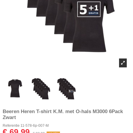
Beeren Heren T-shirt K.M. met O-hals M3000 6Pack
Zwart
Referentie
11-578-6p-007-M
€ 69,99