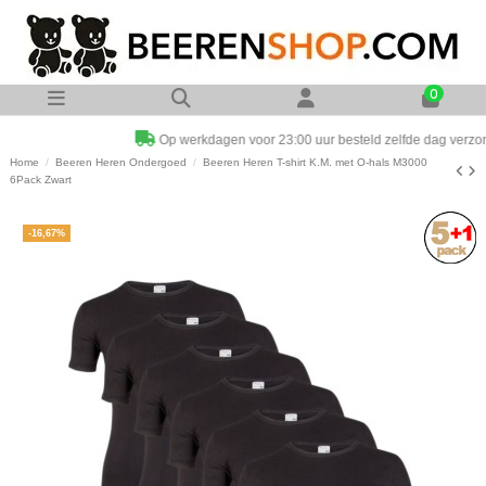
0
Op werkdagen voor 23:00 uur besteld zelfde dag verzonden
Home
Beeren Heren Ondergoed
Beeren Heren T-shirt K.M. met O-hals M3000
6Pack Zwart
-16,67%