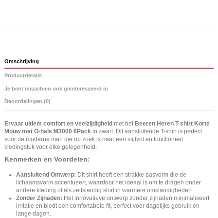
Omschrijving
Productdetails
Je bent misschien ook geïnteresseerd in
Beoordelingen (0)
Ervaar ultiem comfort en veelzijdigheid
met het
Beeren Heren T-shirt Korte
Mouw met O-hals M3000 6Pack
in zwart. Dit aansluitende T-shirt is perfect
voor de moderne man die op zoek is naar een stijlvol en functioneel
kledingstuk voor elke gelegenheid.
Kenmerken en Voordelen:
Aansluitend Ontwerp:
Dit shirt heeft een strakke pasvorm die de
lichaamsvorm accentueert, waardoor het ideaal is om te dragen onder
andere kleding of als zelfstandig shirt in warmere omstandigheden.
Zonder Zijnaden:
Het innovatieve ontwerp zonder zijnaden minimaliseert
irritatie en biedt een comfortabele fit, perfect voor dagelijks gebruik en
lange dagen.