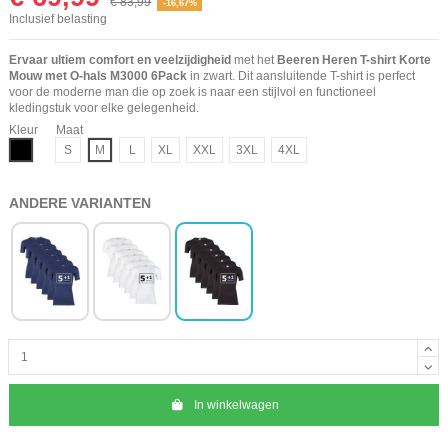
€ 83,99
-16,67%
Inclusief belasting
Ervaar ultiem comfort en veelzijdigheid
met het
Beeren Heren T-shirt Korte
Mouw met O-hals M3000 6Pack
in zwart. Dit aansluitende T-shirt is perfect
voor de moderne man die op zoek is naar een stijlvol en functioneel
kledingstuk voor elke gelegenheid.
Kleur
Maat
Zwart
S
M
L
XL
XXL
3XL
4XL
ANDERE VARIANTEN
In winkelwagen