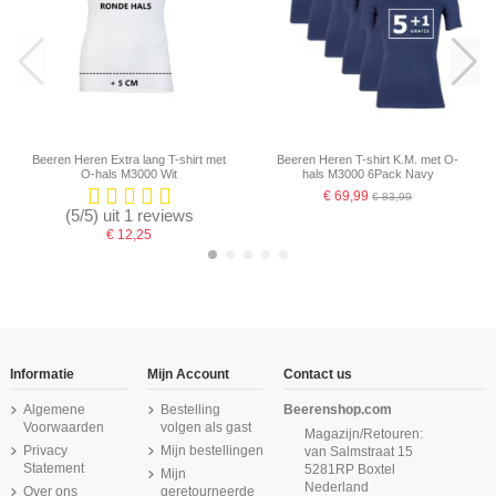
Beeren Heren Extra lang T-shirt met
Beeren Heren T-shirt K.M. met O-
O-hals M3000 Wit
hals M3000 6Pack Navy
€ 69,99
€ 83,99
(5/5) uit 1 reviews
€ 12,25
-16,67%
-16,67%
-16,67%
Informatie
Mijn Account
Contact us
Algemene
Bestelling
Beerenshop.com
Voorwaarden
volgen als gast
Magazijn/Retouren:
Privacy
Mijn bestellingen
van Salmstraat 15
Statement
5281RP Boxtel
Mijn
Nederland
Over ons
geretourneerde