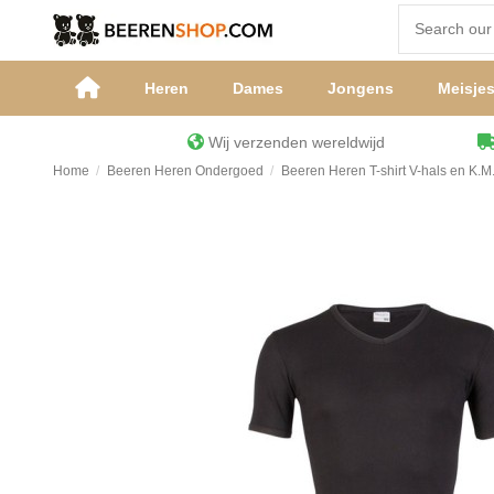
Heren
Dames
Jongens
Meisje
Wij verzenden wereldwijd
Home
Beeren Heren Ondergoed
Beeren Heren T-shirt V-hals en K.