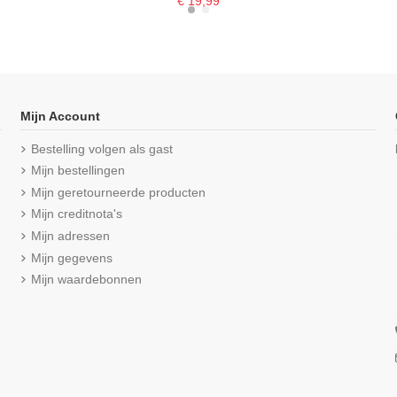
€ 19,99
Mijn Account
Bestelling volgen als gast
Mijn bestellingen
Mijn geretourneerde producten
Mijn creditnota's
Mijn adressen
Mijn gegevens
Mijn waardebonnen
verschillende opties
 M3000 Zwart
Beeren Heren Boxershort Young
Beeren Here
Sven (zachte micro stof) 2Pack
Blauw
eviews
€ 25,99