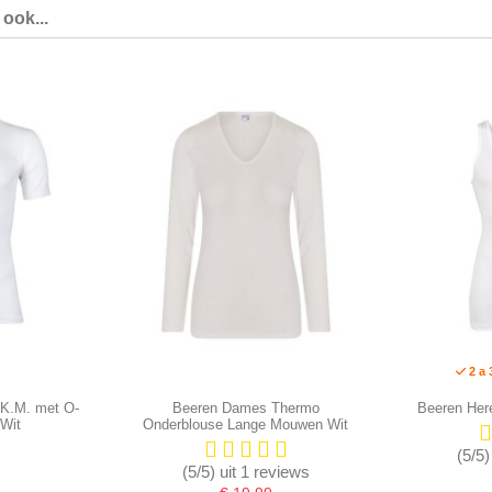
ook...
2 a 
 K.M. met O-
Beeren Dames Thermo
Beeren Her
Wit
Onderblouse Lange Mouwen Wit
(5/5)
(5/5) uit 1 reviews