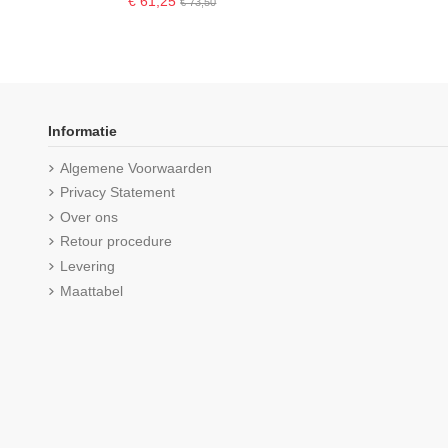
€ 61,25
€ 73,50
-16,67%
Informatie
Algemene Voorwaarden
Privacy Statement
Over ons
Retour procedure
Levering
Maattabel
Product is beschikbaar met 
Beeren Heren T-shirt K.M. met O-
Beeren Heren singlet
hals M3000 6Pack Wit
(5/5) uit 3 r
(5/5) uit 3 reviews
€ 10,99
€ 59,99
€ 71,99