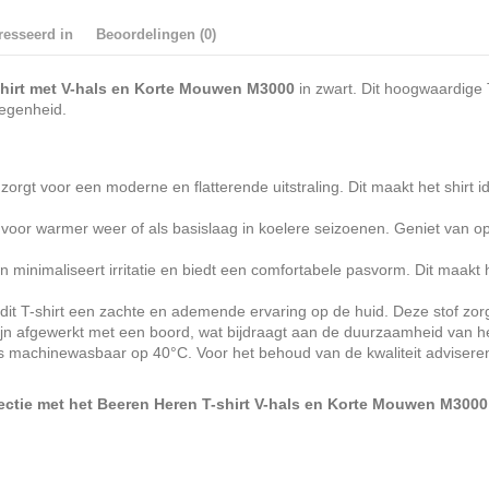
resseerd in
Beoordelingen (0)
hirt met V-hals en Korte Mouwen M3000
in zwart. Dit hoogwaardige 
legenheid.
 zorgt voor een moderne en flatterende uitstraling. Dit maakt het shirt
voor warmer weer of als basislaag in koelere seizoenen. Geniet van op
minimaliseert irritatie en biedt een comfortabele pasvorm. Dit maakt het
dit T-shirt een zachte en ademende ervaring op de huid. Deze stof zorgt
n afgewerkt met een boord, wat bijdraagt aan de duurzaamheid van het s
 is machinewasbaar op 40°C. Voor het behoud van de kwaliteit adviseren
ectie met het Beeren Heren T-shirt V-hals en Korte Mouwen M3000 