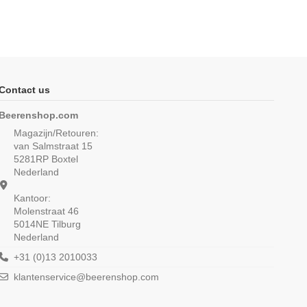
-16,67%
Contact us
Beerenshop.com
Magazijn/Retouren:
van Salmstraat 15
5281RP Boxtel
Nederland
Kantoor:
Molenstraat 46
5014NE Tilburg
Nederland
n singlet M3000 Navy
Beeren Heren mouwloos shirt
M3000 6Pack Wit
€ 10,99
+31 (0)13 2010033
klantenservice@beerenshop.com
(5/5) uit 2 reviews
€ 54,16
€ 64,99