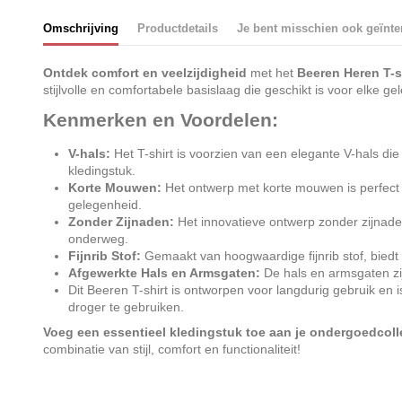
Omschrijving
Productdetails
Je bent misschien ook geïnte
Ontdek comfort en veelzijdigheid
met het
Beeren Heren T-s
stijlvolle en comfortabele basislaag die geschikt is voor elke ge
Kenmerken en Voordelen:
V-hals:
Het T-shirt is voorzien van een elegante V-hals die
kledingstuk.
Korte Mouwen:
Het ontwerp met korte mouwen is perfect 
gelegenheid.
Zonder Zijnaden:
Het innovatieve ontwerp zonder zijnaden 
onderweg.
Fijnrib Stof:
Gemaakt van hoogwaardige fijnrib stof, biedt 
Afgewerkte Hals en Armsgaten:
De hals en armsgaten zij
Dit Beeren T-shirt is ontworpen voor langdurig gebruik en
droger te gebruiken.
Voeg een essentieel kledingstuk toe aan je ondergoedcoll
combinatie van stijl, comfort en functionaliteit!