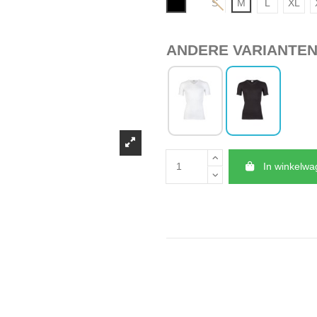
Zwart
S
M
L
XL
ANDERE VARIANTE
In winkelw