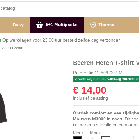
5+1 Multipacks
Thermo
s
Baby
Op werkdagen voor 23:00 uur besteld zelfde dag verzon
M. M3000 Zwart
Beeren Heren T-shirt 
Referentie
11-509-007-M
vandaag besteld, vandaag verzonde
€ 14,00
Inclusief belasting
Ontdek comfort en veelzijdighe
Mouwen M3000
in zwart. Dit ho
is naar een stijlvolle en comforta
Kleur
Maat