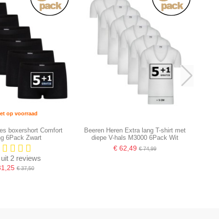
et op voorraad
es boxershort Comfort
Beeren Heren Extra lang T-shirt met
ng 6Pack Zwart
diepe V-hals M3000 6Pack Wit
€ 62,49
€ 74,99
 uit 2 reviews
31,25
€ 37,50