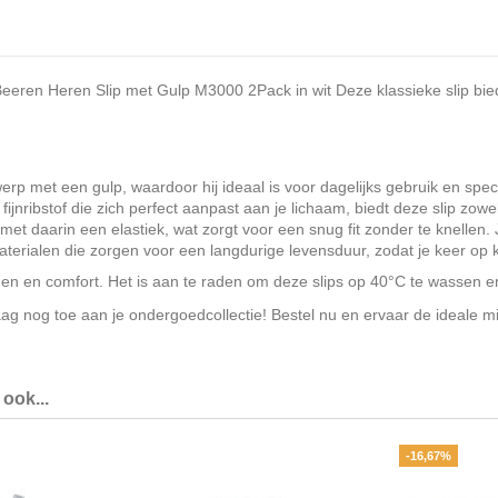
 Beeren Heren Slip met Gulp M3000 2Pack in wit Deze klassieke slip b
werp met een gulp, waardoor hij ideaal is voor dagelijks gebruik en spe
ribstof die zich perfect aanpast aan je lichaam, biedt deze slip zowe
met daarin een elastiek, wat zorgt voor een snug fit zonder te knellen
materialen die zorgen voor een langdurige levensduur, zodat je keer op 
en en comfort. Het is aan te raden om deze slips op 40°C te wassen en
nog toe aan je ondergoedcollectie! Bestel nu en ervaar de ideale mix
ook...
-16,67%