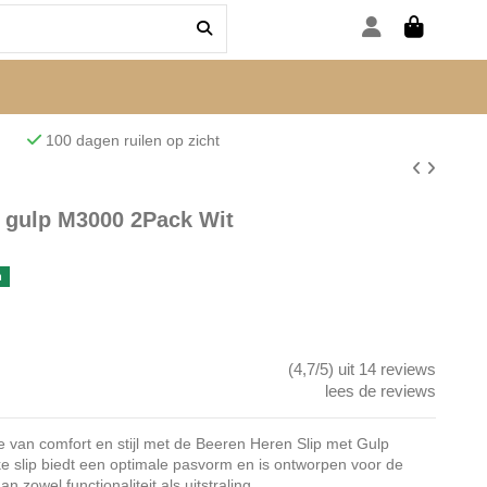
den
100 dagen ruilen op zicht
t gulp M3000 2Pack Wit
n
(4,7/5) uit 14 reviews
lees de reviews
e van comfort en stijl met de Beeren Heren Slip met Gulp
e slip biedt een optimale pasvorm en is ontworpen voor de
zowel functionaliteit als uitstraling.