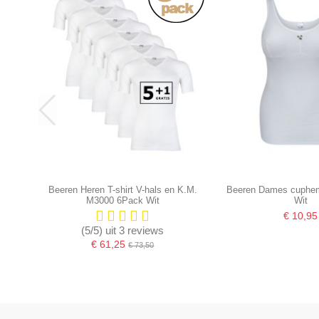
Beeren Heren T-shirt V-hals en K.M.
Beeren Dames cuphem
M3000 6Pack Wit
Wit
€ 10,95
(5/5) uit 3 reviews
€ 61,25
€ 73,50
-16,67%