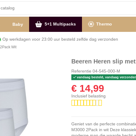
5+1 Multipacks
Thermo
s
Baby
Op werkdagen voor 23:00 uur besteld zelfde dag verzon
 2Pack Wit
Beeren Heren slip me
Referentie
04-545-000-M
vandaag besteld, vandaag verzonde
€ 14,99
Inclusief belasting
Geniet van de perfecte combinati
M3000 2Pack in wit Deze klassiek
moderne man die waarde hecht aan 