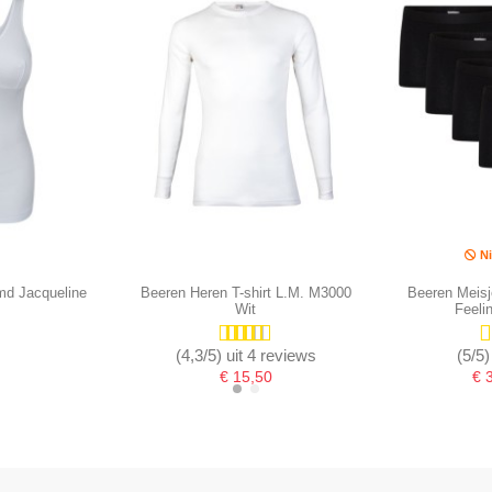
Ni
d Jacqueline
Beeren Heren T-shirt L.M. M3000
Beeren Meisj
Wit
Feeli
(4,3/5) uit 4 reviews
(5/5)
€ 15,50
€ 
-16,67%
-16,67%