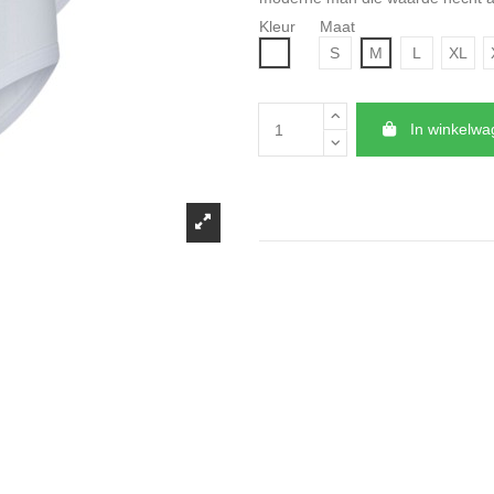
Kleur
Maat
Wit
S
M
L
XL
In winkelw