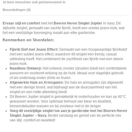
Je bent misschien ook geïnteresseerd in
Beoordelingen (0)
Ervaar stijl en comfort
met het
Beeren Heren Singlet Jupiter
in navy. Dit
stijlvolle singlet, gemaakt van zachte fijnrib, biedt een unieke jeans-look, wat
het een veelzijdige toevoeging maakt aan elke garderobe.
Kenmerken en Voordelen:
Fijnrib Stof met Jeans Effect:
Gemaakt van een hoogwaardige fijnribstof
met een subtiel jeans effect, waardoor dit singlet een trendy, casual
uitstraling heeft. Het combineert de zachtheid van fijnrib met een stoere
jeans-look.
Naadloos Ontwerp:
Het ontwerp zonder zijnaden biedt een comfortabele
pasvorm en voorkomt wrijving op de huid. Ideaal voor dagelijks gebruik
of als onderlaag onder shirts en truien.
Afgewerkte Hals en Armsgaten:
De hals en armsgaten zijn afgewerkt
met een stevige boord, wat bijdraagt aan de duurzaamheid van het
singlet en een nette afwerking biedt.
Dit Beeren Jupiter singlet is gemakkelijk te onderhouden en kan op 40°C
gewassen worden. Voor optimaal behoud van kleur en kwaliteit,
binnenstebuiten wassen en bij voorkeur niet in de droger.
Voeg dit veelzijdige singlet toe aan je garderobe met het Beeren Heren
Singlet Jupiter – Navy.
Bestel vandaag en geniet van de perfecte mix
van stijl, comfort en kwaliteit!