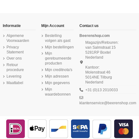
-16,67%
-16,67%
Informatie
Mijn Account
Contact us
Algemene
Bestelling
Beerenshop.com
Voorwaarden
volgen als gast
Magazijn/Retouren:
Privacy
Mijn bestellingen
van Salmstraat 15
Statement
5281RP Boxtel
Mijn
Nederland
Over ons
geretourneerde
producten
Retour
Kantoor:
procedure
Mijn creditnota's
Molenstraat 46
Product is beschikbaar met verschillende opties
Levering
Mijn adressen
5014NE Tilburg
Nederland
Maattabel
Mijn gegevens
Beeren Heren T-shirt L.M. M3000 Wit
Beeren Heren singlet M3000 Donker
Beeren Heren slip met gulp M2000
Beeren Heren singlet Briljant Wit
Beeren Heren singlet M3000 Beige
Beeren Dames boxershort Young
Beeren Dames boxershort Young
Beeren Heren singlet Comfort
6Pack Blauw
Grijs
6Pack Zwart
2Pack Beige
Feeling Wit
Mijn
+31 (0)13 2010033
€ 10,99
€ 9,75
waardebonnen
€ 10,50
€ 36,87
€ 9,75
€ 44,25
(4,3/5) uit 4 reviews
(5/5) uit 1 reviews
(5/5) uit 1 reviews
€ 15,50
klantenservice@beerenshop.com
€ 57,50
€ 14,75
€ 69,00