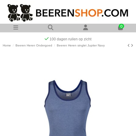
0
Op werkdagen voor 23:00 uur besteld zelfde dag verzonden
Home
Beeren Heren Ondergoed
Beeren Heren singlet Jupiter Navy