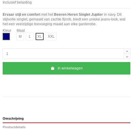
Inclusief belasting
Ervaar stijl en comfort
met het
Beeren Heren Singlet Jupiter
in navy. Dit
stijlvolle singlet, gemaakt van zachte fijnrib, biedt een unieke jeans-look, wat
het een veelzijdige toevoeging maakt aan elke garderobe.
Kleur
Maat
Navy
M
L
XL
XXL
In winkelwagen
Omschrijving
Productdetails