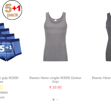
t gulp M2000
Beeren Heren singlet M3000 Donker
Beeren Heren
uw
Grijs
€ 10,50
eviews
9,00