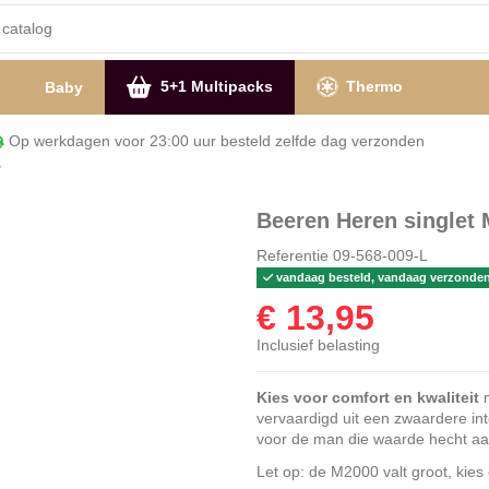
5+1 Multipacks
Thermo
s
Baby
Op werkdagen voor 23:00 uur besteld zelfde dag verzon
w
Beeren Heren singlet
Referentie
09-568-009-L
vandaag besteld, vandaag verzonde
€ 13,95
Inclusief belasting
Kies voor comfort en kwaliteit
m
vervaardigd uit een zwaardere int
voor de man die waarde hecht aan
Let op: de M2000 valt groot, kies