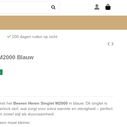
den
100 dagen ruilen op zicht
 M2000 Blauw
n
et het
Beeren Heren Singlet M2000
in blauw. Dit singlet is
erlock stof, wat zorgt voor extra warmte en stevigheid – perfect
 zowel stijl als duurzaamheid.
 een maat kleiner.