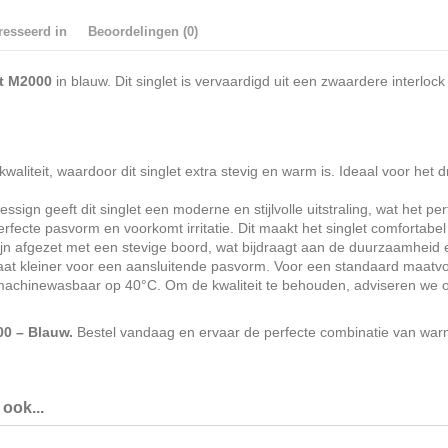
resseerd in
Beoordelingen (0)
t M2000
in blauw. Dit singlet is vervaardigd uit een zwaardere interlock
 kwaliteit, waardoor dit singlet extra stevig en warm is. Ideaal voor he
ssign geeft dit singlet een moderne en stijlvolle uitstraling, wat het pe
fecte pasvorm en voorkomt irritatie. Dit maakt het singlet comfortabe
n afgezet met een stevige boord, wat bijdraagt aan de duurzaamheid en
 maat kleiner voor een aansluitende pasvorm. Voor een standaard maat
 machinewasbaar op 40°C. Om de kwaliteit te behouden, adviseren we om
00 – Blauw.
Bestel vandaag en ervaar de perfecte combinatie van warm
ook...