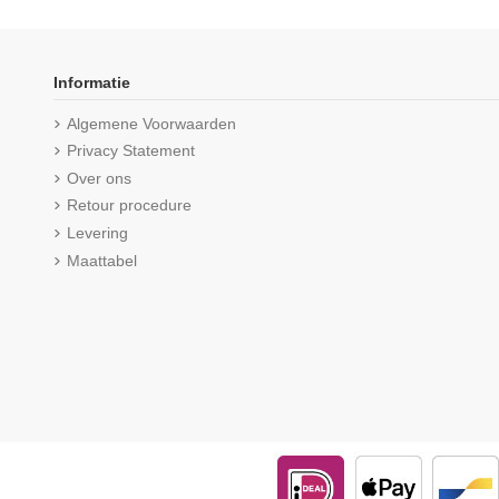
Informatie
Algemene Voorwaarden
Privacy Statement
Over ons
Retour procedure
Levering
Maattabel
Beeren Heren boxershort Cotton
Beeren Heren slip me
Stretch Hugo 2Pack Navy
2Pack Na
(5/5) uit 2 reviews
(5/5) uit 1 r
€ 25,50
€ 17,75