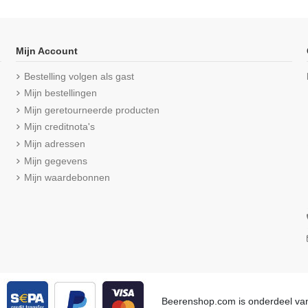
Mijn Account
Bestelling volgen als gast
Mijn bestellingen
Mijn geretourneerde producten
Mijn creditnota's
Mijn adressen
Mijn gegevens
Mijn waardebonnen
t gulp M3000
Beeren Heren slip met gulp M3000
Beeren Here
vy
2Pack Blauw
hal
eviews
(5/5) uit 4 reviews
€ 15,95
Beerenshop.com is onderdeel v