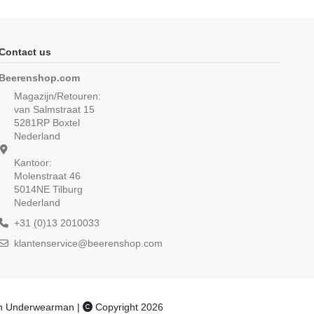
Contact us
Beerenshop.com
Magazijn/Retouren:
van Salmstraat 15
5281RP Boxtel
Nederland
Kantoor:
Molenstraat 46
5014NE Tilburg
Nederland
n T-shirt K.M. met O-
Beeren Heren singlet Jupiter Navy
s M3000 Navy
€ 9,95
+31 (0)13 2010033
€ 13,95
klantenservice@beerenshop.com
an Underwearman |
Copyright 2026