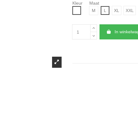
Kleur
Maat
Mix
M
L
XL
XXL
In winkelw