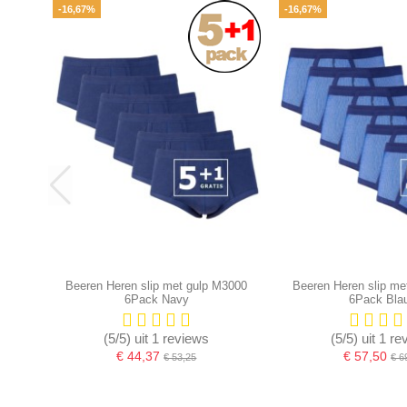
-16,67%
-16,67%
Beeren Heren slip met gulp M3000
Beeren Heren slip me
6Pack Navy
6Pack Bla
(5/5) uit 1 reviews
(5/5) uit 1 r
€ 44,37
€ 57,50
€ 53,25
€ 6