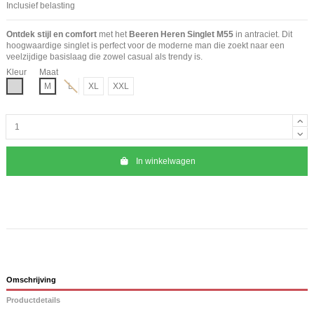
Inclusief belasting
Ontdek stijl en comfort
met het
Beeren Heren Singlet M55
in antraciet. Dit
hoogwaardige singlet is perfect voor de moderne man die zoekt naar een
veelzijdige basislaag die zowel casual als trendy is.
Kleur
Maat
Grijs
M
L
XL
XXL
In winkelwagen
Omschrijving
Productdetails