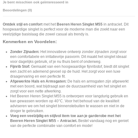
Je bent misschien ook geïnteresseerd in
Beoordelingen (0)
Ontdek stijl en comfort
met het
Beeren Heren Singlet M55
in antraciet. Dit
hoogwaardige singlet is perfect voor de moderne man die zoekt naar een
veelzijdige basislaag die zowel casual als trendy is.
Kenmerken en Voordelen:
Zonder Zijnaden:
Het innovatieve ontwerp zonder zijnaden zorgt voor
een comfortabele en irritatievrije pasvorm. Dit maakt het singlet ideaal
voor dagelijks gebruik, of je nu thuis bent of onderweg.
Fijnrib Stof:
Gemaakt van een hoogwaardige fijnribstof, biedt dit singlet
een zacht en ademend gevoel op de huid. Het zorgt voor een luxe
draagervaring en een perfecte fit.
Afgewerkte Hals en Armsgaten:
De hals en armsgaten zijn afgewerkt
met een boord, wat bijdraagt aan de duurzaamheid van het singlet en
zorgt voor een nette afwerking.
Het Beeren Heren Singlet M55 is ontworpen voor langdurig gebruik en
kan gewassen worden op 40°C. Voor het behoud van de kwaliteit
adviseren we om het singlet binnenstebuiten te wassen en niet in de
droger te gebruiken.
Voeg een veelzijdig en stijlvol item toe aan je garderobe met het
Beeren Heren Singlet M55 – Antraciet.
Bestel vandaag nog en geniet
van de perfecte combinatie van comfort en mode!