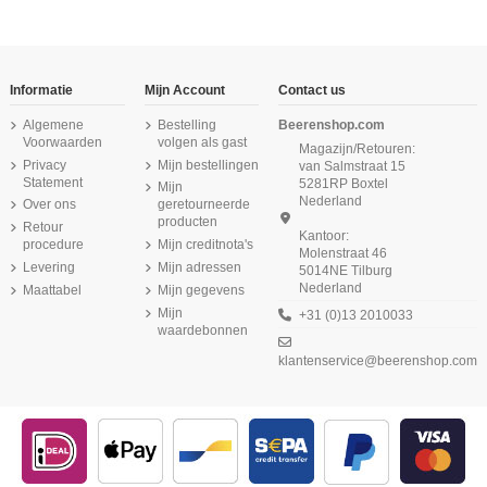
-16,67%
Informatie
Mijn Account
Contact us
Algemene
Bestelling
Beerenshop.com
Voorwaarden
volgen als gast
Magazijn/Retouren:
Privacy
Mijn bestellingen
van Salmstraat 15
Statement
5281RP Boxtel
Mijn
Nederland
Over ons
geretourneerde
producten
Retour
Kantoor:
procedure
Mijn creditnota's
Molenstraat 46
Product is beschikbaar met verschillende opties
Levering
Mijn adressen
5014NE Tilburg
Nederland
Maattabel
Mijn gegevens
Beeren Dames hemd Elegance Ivoor
Beeren Green Comfort M181 dames
Beeren Heren singlet Jupiter Navy
Beeren Heren boxershort Dylan
Beeren Heren singlet M3000 6Pack
Beeren Heren slip met gulp 2Pack
Beeren Dames onderblouse K.M.
Beeren Dames hemd Elegance
slip Maxi zwart
2Pack Navy
Antraciet Zwart
M3000 Wit
Zwart
Wit
Mijn
+31 (0)13 2010033
€ 9,95
waardebonnen
€ 26,75
€ 10,99
€ 17,50
(5/5) uit 1 reviews
(4,7/5) uit 3 reviews
(4,9/5) uit 13 reviews
(5/5) uit 2 reviews
€ 18,95
klantenservice@beerenshop.com
€ 10,90
€ 46,25
€ 18,95
€ 55,50