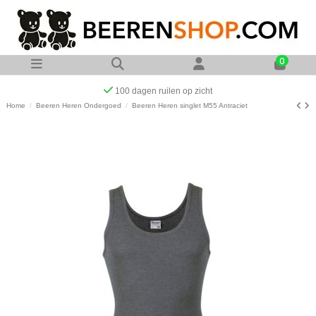
0
Op werkdagen voor 23:00 uur besteld zelfde dag verzonde
Home
Beeren Heren Ondergoed
Beeren Heren singlet M55 Antraciet