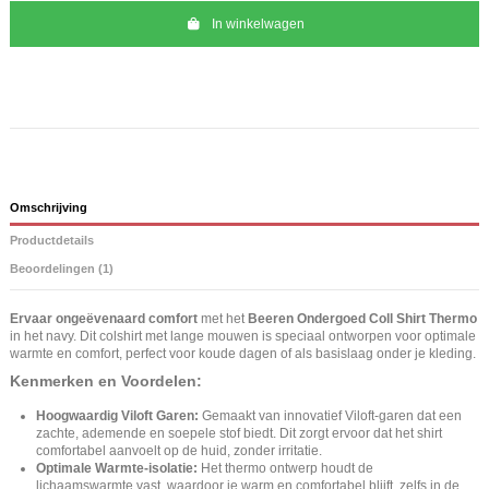
In winkelwagen
Omschrijving
Productdetails
Beoordelingen (1)
Ervaar ongeëvenaard comfort
met het
Beeren Ondergoed Coll Shirt Thermo
in het navy. Dit colshirt met lange mouwen is speciaal ontworpen voor optimale
warmte en comfort, perfect voor koude dagen of als basislaag onder je kleding.
Kenmerken en Voordelen:
Hoogwaardig Viloft Garen:
Gemaakt van innovatief Viloft-garen dat een
zachte, ademende en soepele stof biedt. Dit zorgt ervoor dat het shirt
comfortabel aanvoelt op de huid, zonder irritatie.
Optimale Warmte-isolatie:
Het thermo ontwerp houdt de
lichaamswarmte vast, waardoor je warm en comfortabel blijft, zelfs in de