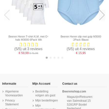
Beeren Heren T-shirt K.M. met O-
Beeren Heren slip met gulp M3000
hals M3000 6Pack Wit
2Pack Blauw
(5/5) uit 3 reviews
(5/5) uit 4 reviews
€ 59,99
€ 15,95
€ 71,99
-16,67%
Informatie
Mijn Account
Contact us
Algemene
Bestelling
Beerenshop.com
Voorwaarden
volgen als gast
Magazijn/Retouren:
Privacy
Mijn bestellingen
van Salmstraat 15
Statement
5281RP Boxtel
Mijn
Nederland