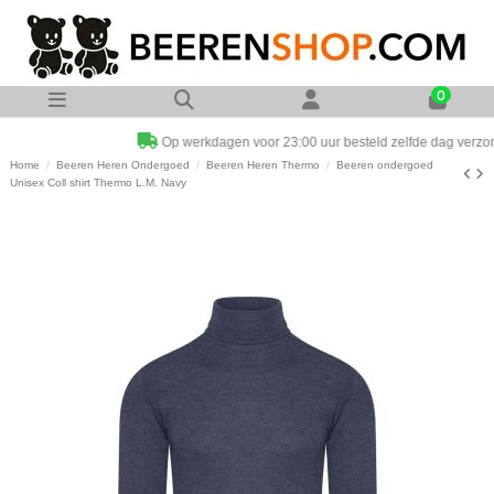
0
Op werkdagen voor 23:00 uur besteld zelfde dag verzonden
Home
Beeren Heren Ondergoed
Beeren Heren Thermo
Beeren ondergoed
Unisex Coll shirt Thermo L.M. Navy