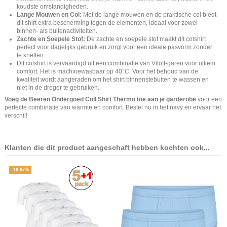
koudste omstandigheden.
Lange Mouwen en Col:
Met de lange mouwen en de praktische col biedt
dit shirt extra bescherming tegen de elementen, ideaal voor zowel
binnen- als buitenactiviteiten.
Zachte en Soepele Stof:
De zachte en soepele stof maakt dit colshirt
perfect voor dagelijks gebruik en zorgt voor een ideale pasvorm zonder
te knellen.
Dit colshirt is vervaardigd uit een combinatie van Viloft-garen voor ultiem
comfort. Het is machinewasbaar op 40°C. Voor het behoud van de
kwaliteit wordt aangeraden om het shirt binnenstebuiten te wassen en
niet in de droger te gebruiken.
Voeg de Beeren Ondergoed Coll Shirt Thermo toe aan je garderobe
voor een
perfecte combinatie van warmte en comfort. Bestel nu in het navy en ervaar het
verschil!
Klanten die dit product aangeschaft hebben kochten ook...
-16,67%