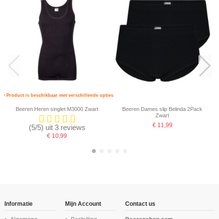
Product is beschikbaar met verschillende opties
Beeren Heren singlet M3000 Zwart
Beeren Dames slip Belinda 2Pack
Zwart
€ 11,99
(5/5) uit 3 reviews
€ 10,99
-16,67%
-16,67%
-16,67%
Informatie
Mijn Account
Contact us