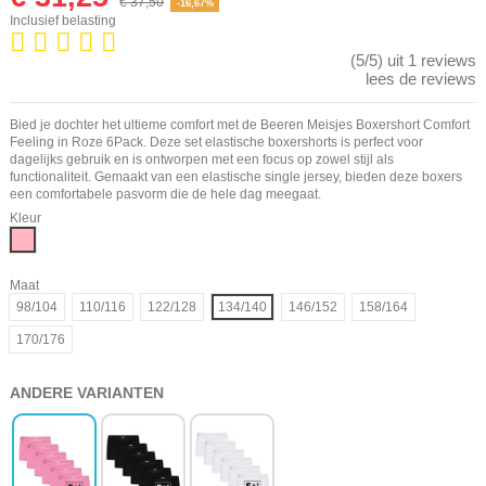
€ 37,50
-16,67%
Inclusief belasting
(5/5) uit 1 reviews
lees de reviews
Bied je dochter het ultieme comfort met de Beeren Meisjes Boxershort Comfort
Feeling in Roze 6Pack. Deze set elastische boxershorts is perfect voor
dagelijks gebruik en is ontworpen met een focus op zowel stijl als
functionaliteit. Gemaakt van een elastische single jersey, bieden deze boxers
een comfortabele pasvorm die de hele dag meegaat.
Kleur
Roze
Maat
98/104
110/116
122/128
134/140
146/152
158/164
170/176
ANDERE VARIANTEN