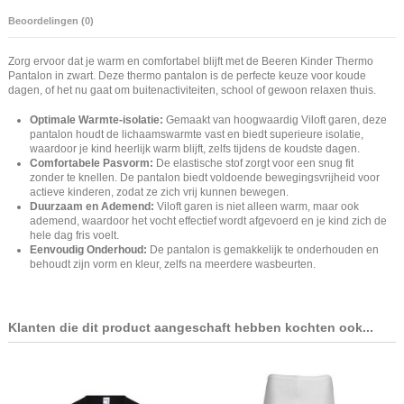
Beoordelingen (0)
Zorg ervoor dat je warm en comfortabel blijft met de Beeren Kinder Thermo
Pantalon in zwart. Deze thermo pantalon is de perfecte keuze voor koude
dagen, of het nu gaat om buitenactiviteiten, school of gewoon relaxen thuis.
Optimale Warmte-isolatie:
Gemaakt van hoogwaardig Viloft garen, deze
pantalon houdt de lichaamswarmte vast en biedt superieure isolatie,
waardoor je kind heerlijk warm blijft, zelfs tijdens de koudste dagen.
Comfortabele Pasvorm:
De elastische stof zorgt voor een snug fit
zonder te knellen. De pantalon biedt voldoende bewegingsvrijheid voor
actieve kinderen, zodat ze zich vrij kunnen bewegen.
Duurzaam en Ademend:
Viloft garen is niet alleen warm, maar ook
ademend, waardoor het vocht effectief wordt afgevoerd en je kind zich de
hele dag fris voelt.
Eenvoudig Onderhoud:
De pantalon is gemakkelijk te onderhouden en
behoudt zijn vorm en kleur, zelfs na meerdere wasbeurten.
Klanten die dit product aangeschaft hebben kochten ook...