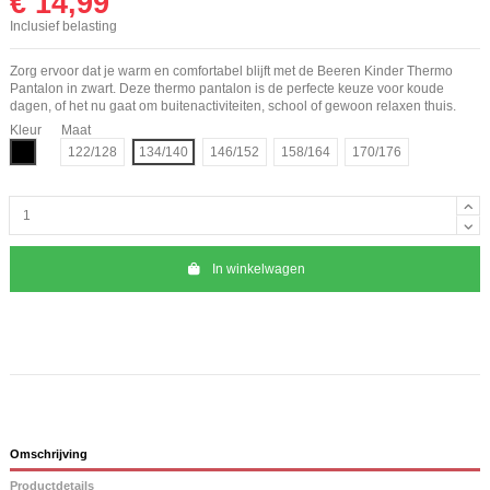
€ 14,99
Inclusief belasting
Zorg ervoor dat je warm en comfortabel blijft met de Beeren Kinder Thermo
Pantalon in zwart. Deze thermo pantalon is de perfecte keuze voor koude
dagen, of het nu gaat om buitenactiviteiten, school of gewoon relaxen thuis.
Kleur
Maat
Zwart
122/128
134/140
146/152
158/164
170/176
In winkelwagen
Omschrijving
Productdetails