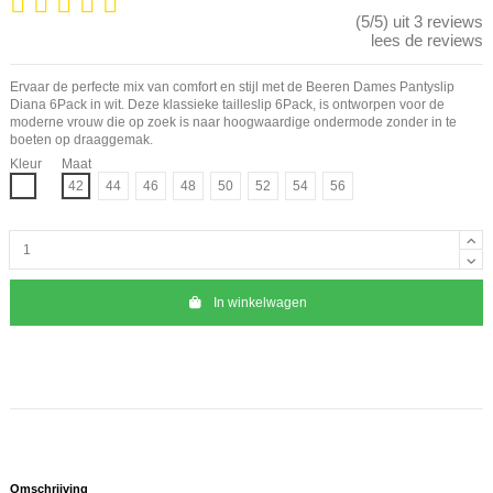
(5/5) uit 3 reviews
lees de reviews
Ervaar de perfecte mix van comfort en stijl met de Beeren Dames Pantyslip
Diana 6Pack in wit. Deze klassieke tailleslip 6Pack, is ontworpen voor de
moderne vrouw die op zoek is naar hoogwaardige ondermode zonder in te
boeten op draaggemak.
Kleur
Maat
Wit
42
44
46
48
50
52
54
56
In winkelwagen
Omschrijving