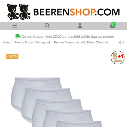
0
Op werkdagen voor 23:00 uur besteld zelfde dag verzonden
Home
Beeren Dames Ondergoed
Beeren Dames pantyslip Diana 6Pack Wit
-16,67%