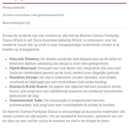
Productdetails
Je bent misschien ook geïnteresseerd in
Beoordelingen (3)
Ervaar de perfecte mix van comfort en stijl met de Beeren Dames Pantyslip
Diana 6Pack in wit. Deze klassieke tailleslip 6Pack, is ontworpen voor de
moderne vrouw die op zoek is naar hoogwaardige ondermode zonder in te
boeten op draaggemak.
Klassiek Ontwerp:
De dames pantyslip sluit elegant aan op de taille en
biedt een tijdloze uitstraling die ideaal is voor elke gelegenheid.
Fijnrib Materiaal:
Gemaakt van luxe fijnrib stof, zorgt deze slip voor een
zacht en comfortabel gevoel op de huid, perfect voor dagelijks gebruik.
Naadloos Design:
De slip is ontworpen zonder zijnaden, wat irritatie
voorkomt en bijdraagt aan een onzichtbare look onder kleding.
Elastisch Brede Boord:
De pijpen zijn afgezet met een elastisch brede
boord, wat zorgt voor een uitstekende pasvorm en voorkomt verschuiven
gedurende de dag.
Tunnelelastiek Taille:
De bovenzijde is omgezoomd met een
tunnelelastiek, wat zorgt voor een comfortabele fit zonder te knellen.
De Beeren Dames Pantyslip Diana is vervaardigd uit duurzame materialen die
zowel comfort als stijl bieden. Om de kwaliteit te behouden, adviseren we om
de slips op een zachte cyclus te wassen en niet in de droger te doen.