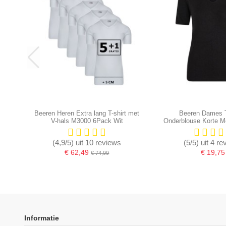
Beeren Heren Extra lang T-shirt met
Beeren Dames 
V-hals M3000 6Pack Wit
Onderblouse Korte 
(4,9/5) uit 10 reviews
(5/5) uit 4 r
€ 62,49
€ 19,75
€ 74,99
-16,67%
Informatie