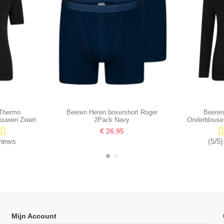
Thermo
Beeren Heren boxershort Roger
Beere
Mouwen Zwart
2Pack Navy
Onderblouse
€ 26,95
eviews
(5/5)
Mijn Account