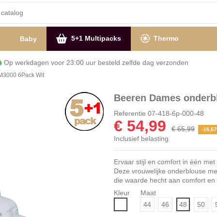
5+1 Multipacks
Thermo
s
Baby
Op werkdagen voor 23:00 uur besteld zelfde dag verzon
M3000 6Pack Wit
Beeren Dames onderbl
Referentie
07-418-6p-000-48
€ 54,99
€ 65,99
-16,6
Inclusief belasting
Ervaar stijl en comfort in één m
Deze vrouwelijke onderblouse met
die waarde hecht aan comfort en 
Kleur
Maat
Wit
44
46
48
50