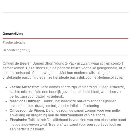
Omschrijving
Productdetails
Beoordelingen (0)
Ontdek de Beeren Dames Short Young 2-Pack in zwart, waar stijl en comfort
samenkomen. Deze shorts zijn de perfecte keuze voor elke gelegenheid, of je
nu thuis ontspant of onderweg bent. Met hun moderne uitstraling en
uitstekende pasvorm bieden ze het ideale basisstuk voor je kledingcollectie.
Zachte Microstof:
Deze dames shorts zijn vervaardigd uit een luxueuze,
zachte microstof die een heerlijk gevoel op de huid biedt, waardoor ze
perfect zijn voor dagelijks gebruik.
Naadloos Ontwerp:
Dankzij het naadloze ontwerp zonder zijnaden
ervaar je ultiem draagcomfort, zonder irritatie of schuring.
Omgezoomde Pijpen:
De omgezoomde pijpen zorgen voor een nette
afwerking en dragen bij aan de duurzaamheid van de shorts.
Elastische Tailleband:
De tailleband is voorzien van een elastische band
met de ingeweven tekst "Beeren," wat zorgt voor een sportieve look en
een perfecte pasvorm.