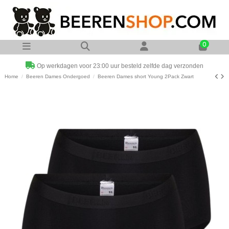
0
Op werkdagen voor 23:00 uur besteld zelfde dag verzonden
Home
Beeren Dames Ondergoed
Beeren Dames short Young 2Pack Zwart