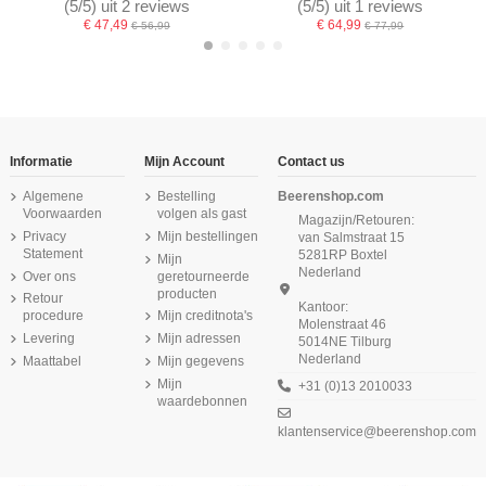
(5/5) uit 2 reviews
(5/5) uit 1 reviews
€ 47,49
€ 64,99
€ 56,99
€ 77,99
-16,67%
Informatie
Mijn Account
Contact us
Algemene
Bestelling
Beerenshop.com
Voorwaarden
volgen als gast
Magazijn/Retouren:
Privacy
Mijn bestellingen
van Salmstraat 15
Statement
5281RP Boxtel
Mijn
Nederland
Over ons
geretourneerde
producten
Retour
Kantoor:
procedure
Mijn creditnota's
Molenstraat 46
2 a 3 dagen levertijd
Levering
Mijn adressen
5014NE Tilburg
Nederland
Maattabel
Mijn gegevens
Beeren Dames Short Elegance Zwart
Beeren Dames Onderrok Elegance
Beeren Heren singlet M3000 Wit
Beeren Dames spaghetti hemd
Beeren Heren singlet M3000 6Pack
Beeren Dames hemd Madonna Wit
Beeren Dames Elegance Maxi Slip
Beeren Dames hemd Viola Zwart
Brigitte Zwart
Beige
Donker Grijs
Navy
Mijn
+31 (0)13 2010033
waardebonnen
€ 15,95
€ 11,50
€ 9,95
(4/5) uit 1 reviews
(5/5) uit 2 reviews
(5/5) uit 1 reviews
(5/5) uit 1 reviews
(4,7/5) uit 3 reviews
€ 13,95
€ 9,25
€ 14,75
€ 10,99
klantenservice@beerenshop.com
€ 52,49
€ 62,99