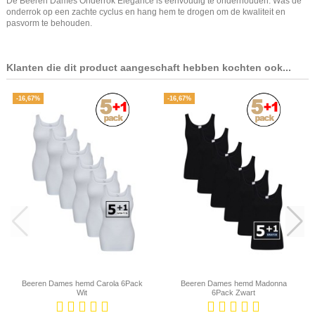
De Beeren Dames Onderrok Elegance is eenvoudig te onderhouden. Was de
onderrok op een zachte cyclus en hang hem te drogen om de kwaliteit en
pasvorm te behouden.
Klanten die dit product aangeschaft hebben kochten ook...
-16,67%
-16,67%
Beeren Dames hemd Carola 6Pack
Beeren Dames hemd Madonna
Wit
6Pack Zwart