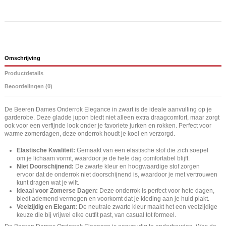
Omschrijving
Productdetails
Beoordelingen (0)
De Beeren Dames Onderrok Elegance in zwart is de ideale aanvulling op je
garderobe. Deze gladde jupon biedt niet alleen extra draagcomfort, maar zorgt
ook voor een verfijnde look onder je favoriete jurken en rokken. Perfect voor
warme zomerdagen, deze onderrok houdt je koel en verzorgd.
Elastische Kwaliteit:
Gemaakt van een elastische stof die zich soepel
om je lichaam vormt, waardoor je de hele dag comfortabel blijft.
Niet Doorschijnend:
De zwarte kleur en hoogwaardige stof zorgen
ervoor dat de onderrok niet doorschijnend is, waardoor je met vertrouwen
kunt dragen wat je wilt.
Ideaal voor Zomerse Dagen:
Deze onderrok is perfect voor hete dagen,
biedt ademend vermogen en voorkomt dat je kleding aan je huid plakt.
Veelzijdig en Elegant:
De neutrale zwarte kleur maakt het een veelzijdige
keuze die bij vrijwel elke outfit past, van casual tot formeel.