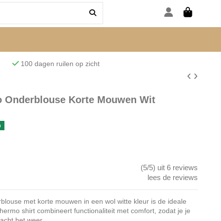
den
100 dagen ruilen op zicht
 Onderblouse Korte Mouwen Wit
n
(5/5) uit 6 reviews
lees de reviews
use met korte mouwen in een wol witte kleur is de ideale
ermo shirt combineert functionaliteit met comfort, zodat je je
acht het weer.