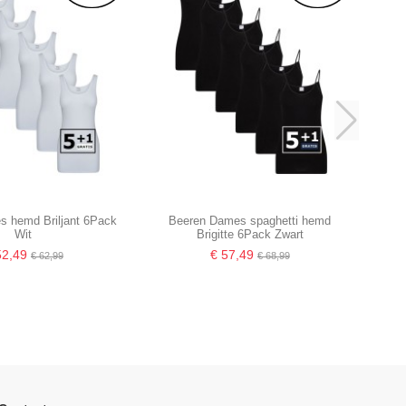
 hemd Briljant 6Pack
Beeren Dames spaghetti hemd
Wit
Brigitte 6Pack Zwart
52,49
€ 57,49
€ 62,99
€ 68,99