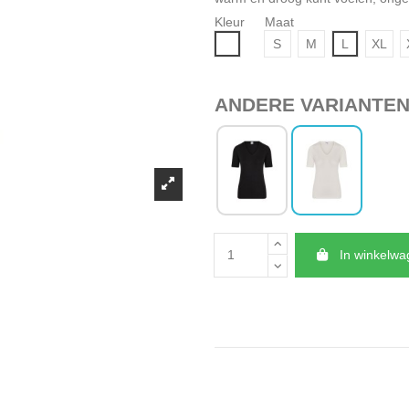
Kleur
Maat
Wit
S
M
L
XL
ANDERE VARIANTE
In winkelw