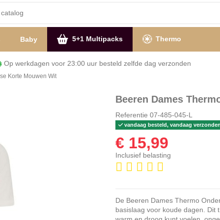
5+1 Multipacks
Thermo
s
Baby
Op werkdagen voor 23:00 uur besteld zelfde dag verzon
se Korte Mouwen Wit
Beeren Dames Thermo
Referentie
07-485-045-L
vandaag besteld, vandaag verzonde
€ 15,99
Inclusief belasting
De Beeren Dames Thermo Onderblo
basislaag voor koude dagen. Dit th
warm en droog kunt voelen, onge