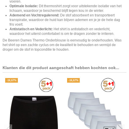
voeren.
Optimale Isolatie:
Dit thermoshirt zorgt voor uitstekende isolatie van het
lichaam, waardoor je beschermd blijft tegen kou in de winter.
Ademend en Vochtregulerend:
De stof absorbeert en transporteert
transpiratie, waardoor de huid kan blijven ademen en je je de hele dag
fris voelt.
Antistatisch en Vederlicht:
Het shirt is antistatisch en vederlicht,
waardoor het uiterst comfortabel is om te dragen zonder te irriteren.
De Beeren Dames Thermo Onderblouse is eenvoudig te onderhouden. Was
het shirt op een zachte cyclus om de kwaliteit te behouden en vermijd de
droger om de stof in topconditie te houden.
Klanten die dit product aangeschaft hebben kochten ook...
-16,67%
-16,67%