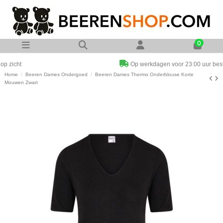
0
Op werkdagen voor 23:00 uur besteld zelfde dag verzonden
Home
Beeren Dames Ondergoed
Beeren Dames Thermo Onderblouse Korte
Mouwen Zwart