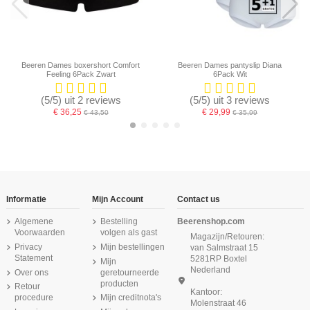
Beeren Dames boxershort Comfort
Beeren Dames pantyslip Diana
Feeling 6Pack Zwart
6Pack Wit
(5/5) uit 2 reviews
(5/5) uit 3 reviews
€ 36,25
€ 29,99
€ 43,50
€ 35,99
-16,67%
Informatie
Mijn Account
Contact us
Algemene
Bestelling
Beerenshop.com
Voorwaarden
volgen als gast
Magazijn/Retouren:
Privacy
Mijn bestellingen
van Salmstraat 15
Statement
5281RP Boxtel
Mijn
Nederland
Over ons
geretourneerde
producten
Retour
Kantoor:
procedure
Mijn creditnota's
Molenstraat 46