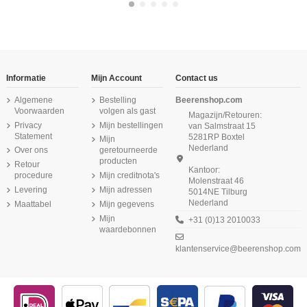
-16,67%
-16,67%
Informatie
Mijn Account
Contact us
Algemene
Bestelling
Beerenshop.com
Voorwaarden
volgen als gast
Magazijn/Retouren:
Privacy
Mijn bestellingen
van Salmstraat 15
Statement
5281RP Boxtel
Mijn
Nederland
Over ons
geretourneerde
producten
Retour
Kantoor:
procedure
Mijn creditnota's
Molenstraat 46
2 a 3 dagen levertijd
Product is beschikbaar met verschillende opties
Product is beschikbaar met verschillende opties
Levering
Mijn adressen
5014NE Tilburg
Nederland
Maattabel
Mijn gegevens
Beeren Dames heupslip (Midi) Briljant
Beeren Heren singlet Jupiter 6Pack
Beeren Meisjes slip Patricia 2Pack
Beeren Dames hemd Comfort
Beeren Meisjes boxershort Comfort
Beeren Meisjes Hemd Cindy Roze
Beeren Meisjes Hemd Cindy Geel
Beeren Heren boxershort Cotton
Feeling Wit
2Pack Wit
Navy
Wit
Stretch Hugo 2Pack Zwart
Feeling 6Pack Wit
Mijn
+31 (0)13 2010033
€ 7,25
€ 6,50
waardebonnen
€ 49,75
€ 9,95
€ 8,70
€ 29,87
€ 59,70
€ 35,85
(4/5) uit 1 reviews
(5/5) uit 1 reviews
klantenservice@beerenshop.com
€ 11,50
€ 25,50