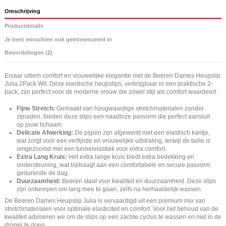
Omschrijving
Productdetails
Je bent misschien ook geïnteresseerd in
Beoordelingen (2)
Ervaar ultiem comfort en vrouwelijke elegantie met de Beeren Dames Heupslip
Julia 2Pack Wit. Deze elastische heupslips, verkrijgbaar in een praktische 2-
pack, zijn perfect voor de moderne vrouw die zowel stijl als comfort waardeert.
Fijne Stretch:
Gemaakt van hoogwaardige stretchmaterialen zonder
zijnaden, bieden deze slips een naadloze pasvorm die perfect aansluit
op jouw lichaam.
Delicate Afwerking:
De pijpen zijn afgewerkt met een elastisch kantje,
wat zorgt voor een verfijnde en vrouwelijke uitstraling, terwijl de taille is
omgezoomd met een tunnelelastiek voor extra comfort.
Extra Lang Kruis:
Het extra lange kruis biedt extra bedekking en
ondersteuning, wat bijdraagt aan een comfortabele en secure pasvorm
gedurende de dag.
Duurzaamheid:
Beeren staat voor kwaliteit en duurzaamheid. Deze slips
zijn ontworpen om lang mee te gaan, zelfs na herhaaldelijk wassen.
De Beeren Dames Heupslip Julia is vervaardigd uit een premium mix van
stretchmaterialen voor optimale elasticiteit en comfort. Voor het behoud van de
kwaliteit adviseren we om de slips op een zachte cyclus te wassen en niet in de
droger te doen.