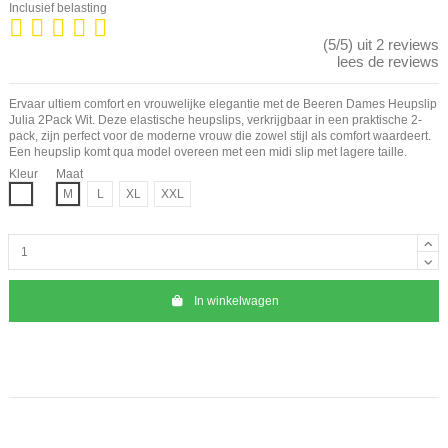
Inclusief belasting
(5/5) uit 2 reviews
lees de reviews
Ervaar ultiem comfort en vrouwelijke elegantie met de Beeren Dames Heupslip
Julia 2Pack Wit. Deze elastische heupslips, verkrijgbaar in een praktische 2-
pack, zijn perfect voor de moderne vrouw die zowel stijl als comfort waardeert.
Een heupslip komt qua model overeen met een midi slip met lagere taille.
Kleur
Maat
Wit
M
L
XL
XXL
In winkelwagen