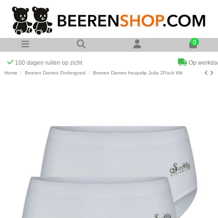
0
Op werkdagen voor 23:00 uur besteld zelfde dag verzonden
Home
Beeren Dames Ondergoed
Beeren Dames heupslip Julia 2Pack Wit