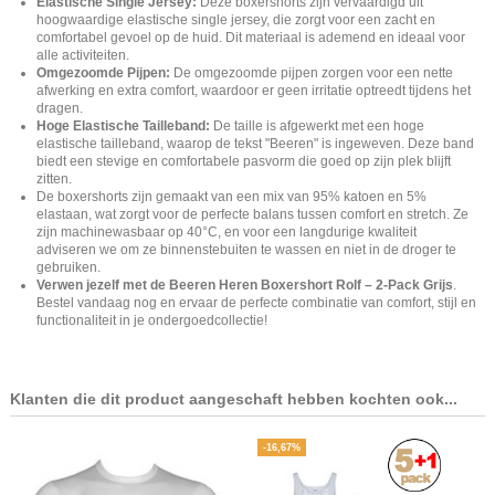
Elastische Single Jersey:
Deze boxershorts zijn vervaardigd uit
hoogwaardige elastische single jersey, die zorgt voor een zacht en
comfortabel gevoel op de huid. Dit materiaal is ademend en ideaal voor
alle activiteiten.
Omgezoomde Pijpen:
De omgezoomde pijpen zorgen voor een nette
afwerking en extra comfort, waardoor er geen irritatie optreedt tijdens het
dragen.
Hoge Elastische Tailleband:
De taille is afgewerkt met een hoge
elastische tailleband, waarop de tekst "Beeren" is ingeweven. Deze band
biedt een stevige en comfortabele pasvorm die goed op zijn plek blijft
zitten.
De boxershorts zijn gemaakt van een mix van 95% katoen en 5%
elastaan, wat zorgt voor de perfecte balans tussen comfort en stretch. Ze
zijn machinewasbaar op 40°C, en voor een langdurige kwaliteit
adviseren we om ze binnenstebuiten te wassen en niet in de droger te
gebruiken.
Verwen jezelf met de Beeren Heren Boxershort Rolf – 2-Pack Grijs
.
Bestel vandaag nog en ervaar de perfecte combinatie van comfort, stijl en
functionaliteit in je ondergoedcollectie!
Klanten die dit product aangeschaft hebben kochten ook...
-16,67%