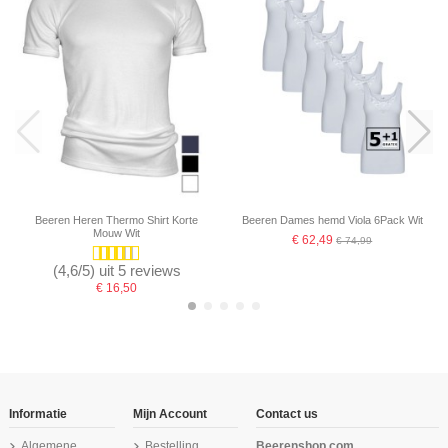
Beeren Heren Thermo Shirt Korte
Beeren Dames hemd Viola 6Pack Wit
Mouw Wit
€ 62,49
€ 74,99
(4,6/5) uit 5 reviews
€ 16,50
-16,67%
-16,67%
Informatie
Mijn Account
Contact us
Algemene
Bestelling
Beerenshop.com