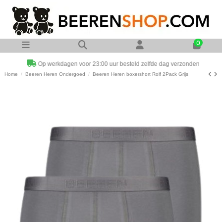
0
Op werkdagen voor 23:00 uur besteld zelfde dag verzonden
Home
Beeren Heren Ondergoed
Beeren Heren boxershort Rolf 2Pack Grijs