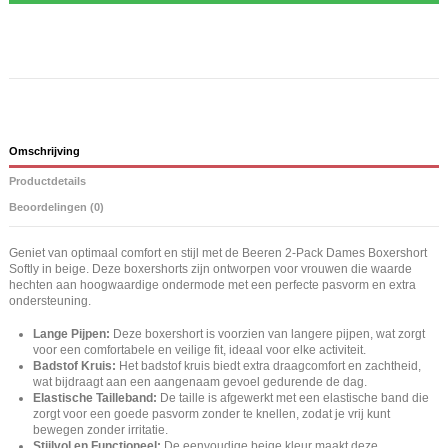
Omschrijving
Productdetails
Beoordelingen (0)
Geniet van optimaal comfort en stijl met de Beeren 2-Pack Dames Boxershort
Softly in beige. Deze boxershorts zijn ontworpen voor vrouwen die waarde
hechten aan hoogwaardige ondermode met een perfecte pasvorm en extra
ondersteuning.
Lange Pijpen:
Deze boxershort is voorzien van langere pijpen, wat zorgt
voor een comfortabele en veilige fit, ideaal voor elke activiteit.
Badstof Kruis:
Het badstof kruis biedt extra draagcomfort en zachtheid,
wat bijdraagt aan een aangenaam gevoel gedurende de dag.
Elastische Tailleband:
De taille is afgewerkt met een elastische band die
zorgt voor een goede pasvorm zonder te knellen, zodat je vrij kunt
bewegen zonder irritatie.
Stijlvol en Functioneel:
De eenvoudige beige kleur maakt deze