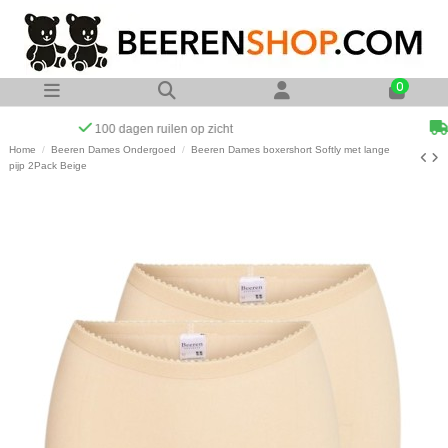
0
Op werkdagen voor 23:00 uur besteld zelfde dag verzonden
Home
Beeren Dames Ondergoed
Beeren Dames boxershort Softly met lange
pijp 2Pack Beige