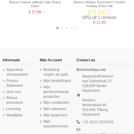
Beeren Dames tailleslip Julia 2Pack
Beeren Meisjes boxershort Comfort
Zwart
Feeling 2Pack Wit
€ 17,99
(4/5) uit 1 reviews
€ 11,95
-16,67%
-16,67%
Informatie
Mijn Account
Contact us
Algemene
Bestelling
Beerenshop.com
Voorwaarden
volgen als gast
Magazijn/Retouren:
Privacy
Mijn bestellingen
van Salmstraat 15
Statement
5281RP Boxtel
Mijn
Nederland
Over ons
geretourneerde
producten
Retour
Kantoor:
procedure
Mijn creditnota's
Molenstraat 46
Levering
Mijn adressen
5014NE Tilburg
Nederland
Maattabel
Mijn gegevens
Beeren Dames boxershort Softly met
Beeren Dames boxershort Comfort
Beeren Heren slip met gulp M3000
Beeren Meisjes hemd Comfort
Beeren Dames hemd Elegance Beige
Beeren Dames Short Green Comfort
Beeren Dames boxershort Comfort
Beeren Dames boxershort Young
lange pijp 2Pack Rood
Feeling 2Pack Beige
Feeling 6Pack Wit
2Pack Wit
Feeling 2Pack Zwart
M181 Caffe Latte
6Pack Beige
Mijn
+31 (0)13 2010033
€ 18,95
waardebonnen
€ 39,75
€ 14,50
€ 36,87
€ 11,50
€ 47,70
€ 44,25
(4,7/5) uit 14 reviews
(5/5) uit 1 reviews
(5/5) uit 3 reviews