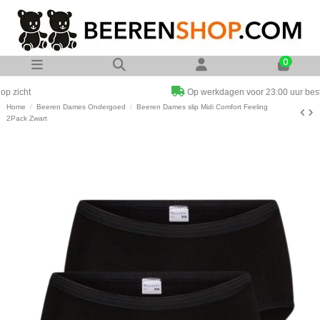
0
Op werkdagen voor 23:00 uur besteld zelfde dag verzonden
Home
Beeren Dames Ondergoed
Beeren Dames slip Midi Comfort Feeling
2Pack Zwart