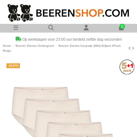
0
Op werkdagen voor 23:00 uur besteld zelfde dag verzonden
Home
Beeren Dames Ondergoed
Beeren Dames heupslip (Midi) Briljant 6Pack
Beige
-16,67%