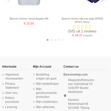
Beeren Dames hemd Angela Wit
Beeren Heren slip met gulp M3000
6Pack Navy
€ 10,50
(5/5) uit 1 reviews
€ 44,37
€ 53,25
-16,67%
-16,67%
-16,67%
-16,67%
-16,67%
-16,67%
-16,67%
Informatie
Mijn Account
Contact us
Algemene
Bestelling
Beerenshop.com
Voorwaarden
volgen als gast
Magazijn/Retouren:
Privacy
Mijn bestellingen
van Salmstraat 15
Statement
5281RP Boxtel
Mijn
Nederland
Over ons
geretourneerde
producten
Retour
Kantoor:
procedure
Mijn creditnota's
Molenstraat 46
Levering
Mijn adressen
5014NE Tilburg