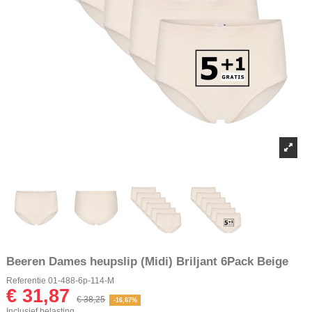
Beeren Dames heupslip (Midi) Briljant 6Pack Beige
Referentie
01-488-6p-114-M
€ 31,87
€ 38,25
-16,67%
Inclusief belasting