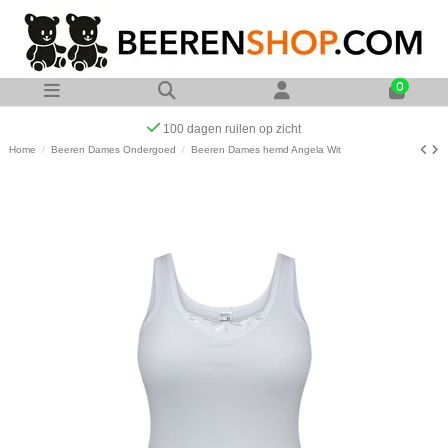
0
Op werkdagen voor 23:00 uur besteld zelf
Home
Beeren Dames Ondergoed
Beeren Dames hemd Angela Wit