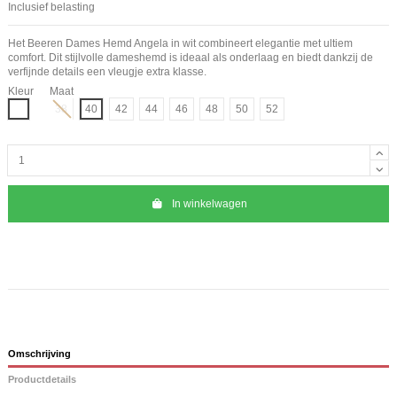
Inclusief belasting
Het Beeren Dames Hemd Angela in wit combineert elegantie met ultiem
comfort. Dit stijlvolle dameshemd is ideaal als onderlaag en biedt dankzij de
verfijnde details een vleugje extra klasse.
Kleur
Maat
Wit
38
40
42
44
46
48
50
52
In winkelwagen
Omschrijving
Productdetails