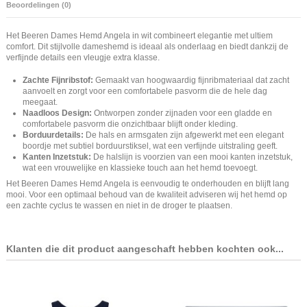
Beoordelingen (0)
Het Beeren Dames Hemd Angela in wit combineert elegantie met ultiem
comfort. Dit stijlvolle dameshemd is ideaal als onderlaag en biedt dankzij de
verfijnde details een vleugje extra klasse.
Zachte Fijnribstof:
Gemaakt van hoogwaardig fijnribmateriaal dat zacht
aanvoelt en zorgt voor een comfortabele pasvorm die de hele dag
meegaat.
Naadloos Design:
Ontworpen zonder zijnaden voor een gladde en
comfortabele pasvorm die onzichtbaar blijft onder kleding.
Borduurdetails:
De hals en armsgaten zijn afgewerkt met een elegant
boordje met subtiel borduurstiksel, wat een verfijnde uitstraling geeft.
Kanten Inzetstuk:
De halslijn is voorzien van een mooi kanten inzetstuk,
wat een vrouwelijke en klassieke touch aan het hemd toevoegt.
Het Beeren Dames Hemd Angela is eenvoudig te onderhouden en blijft lang
mooi. Voor een optimaal behoud van de kwaliteit adviseren wij het hemd op
een zachte cyclus te wassen en niet in de droger te plaatsen.
Klanten die dit product aangeschaft hebben kochten ook...