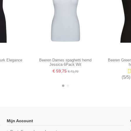
urk Elegance
Beeren Dames spaghetti hemd
Beeren Gree
Jessica 6Pack Wit
h
€ 59,75
€ 71,70
(5/5)
-16,67%
-16,67%
Mijn Account