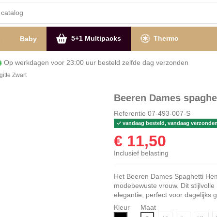
5+1 Multipacks
Thermo
s
Baby
Op werkdagen voor 23:00 uur besteld zelfde dag verzon
itte Zwart
Beeren Dames spaghet
Referentie
07-493-007-S
vandaag besteld, vandaag verzonde
€ 11,50
Inclusief belasting
Het Beeren Dames Spaghetti Hemd 
modebewuste vrouw. Dit stijlvolle
elegantie, perfect voor dagelijks
Kleur
Maat