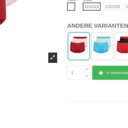
Mix
110/116
122/128
1
ANDERE VARIANTE
In winkelw