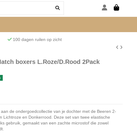
den
100 dagen ruilen op zicht
atch boxers L.Roze/D.Rood 2Pack
n
oe aan de ondergoedcollectie van je dochter met de Beeren 2-
 Lichtroze en Donkerrood. Deze set van twee elastische
ijks gebruik, gemaakt van een zachte microstof die zowel
t.