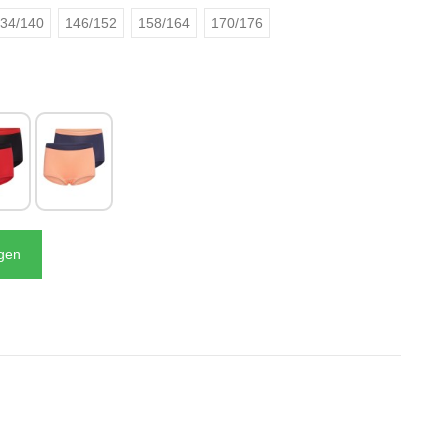
34/140
146/152
158/164
170/176
N
agen