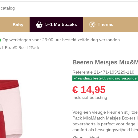
5+1 Multipacks
Thermo
s
Baby
Op werkdagen voor 23:00 uur besteld zelfde dag verzon
s L.Roze/D.Rood 2Pack
Beeren Meisjes Mix&M
Referentie
21-471-195/229-110
vandaag besteld, vandaag verzonde
€ 14,95
Inclusief belasting
Voeg een vleugje kleur en stijl t
Pack Mix&Match Meisjes Boxers in
boxershorts is perfect voor dagel
comfort als bewegingsvrijheid bied
Kleur
Maat